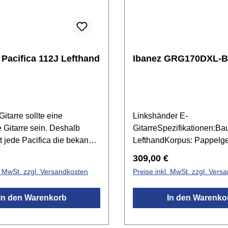
Pacifica 112J Lefthand
Ibanez GRG170DXL-
Gitarre sollte eine
Linkshänder E-
e Gitarre sein. Deshalb
GitarreSpezifikationen:Ba
t jede Pacifica die bekannte
LefthandKorpus: Pappelg
rarbeitungsqualität und
HalsHals: AhornHalsprofil
r Preis:
Regulärer Preis:
309,00 €
eit mit einem
GRGGriffbrett: neuseelän
l. MwSt. zzgl. Versandkosten
Preise inkl. MwSt. zzgl. Vers
enden Klang. Die Pacifica
KieferBrücke: Ibanez T10
lle bieten einen Korpus
TremoloMensur: 648 mmSat
In den Warenkorb
In den Warenko
in Verbindung mit einem
43 mmPickups: 2x Ibanez I
bnehmersystem. Das
Humbucker & 1x Ibanez In
m Vintage-Stil ermöglicht
SinglecoilLautstärke- & To