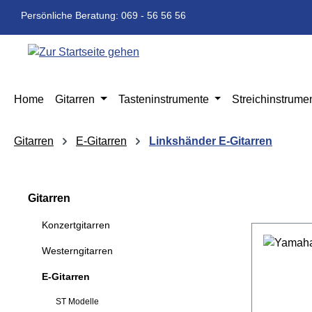
m Hauptinhalt springen
Zur Suche springen
Zur Hauptnavigation springen
Persönliche Beratung: 069 - 56 56 56
Home
Gitarren
Tasteninstrumente
Streichinstrume
Gitarren
E-Gitarren
Linkshänder E-Gitarren
Gitarren
Konzertgitarren
Westerngitarren
E-Gitarren
ST Modelle