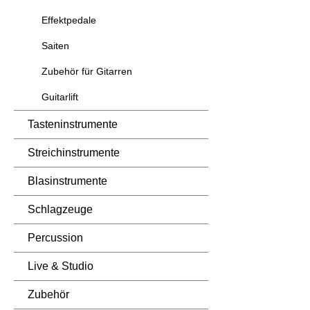
maximale
Effektpedale
Spielen.S
Saiten
Pacifica 
HalsHals: 
Zubehör für Gitarren
Palisande
TremoloMe
Guitarlift
41 mmPic
Tasteninstrumente
Singlecoi
Humbucker
Streichinstrumente
Wege Scha
BlackHar
Blasinstrumente
Modell
Schlagzeuge
Percussion
Live & Studio
Zubehör