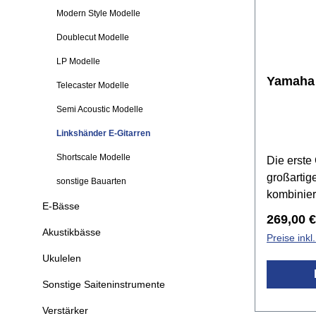
Modern Style Modelle
Doublecut Modelle
LP Modelle
Yamaha 
Telecaster Modelle
Semi Acoustic Modelle
Linkshänder E-Gitarren
Shortscale Modelle
Die erste 
großartig
sonstige Bauarten
kombinier
E-Bässe
Yamaha-Ve
Reguläre
269,00 €
Spielbark
Akustikbässe
Preise ink
hervorrag
Ukulelen
112J-Mode
aus Erle 
Sonstige Saiteninstrumente
HSS-Tona
Verstärker
Tremolo i