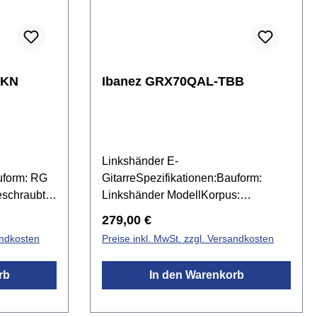
BKN
Ibanez GRX70QAL-TBB
Linkshänder E-
uform: RG
GitarreSpezifikationen:Bauform:
eschraubter
Linkshänder ModellKorpus:
:
PappelDecke: Wölkchenahorn
Regulärer Preis:
279,00 €
dische
Optikgeschraubter HalsHals:
andkosten
Preise inkl. MwSt. zzgl. Versandkosten
2
AhornHalsprofil: GRXGriffbrett:
telbreite:
JatobaBrücke: T106Mensur: 648
rb
In den Warenkorb
nfinity RS
mmSattelbreite: 42 mmPickups: 2x
finity RS
Ibanez Infinity R Humbucker & 1x
nregler5-
Ibanez Infinity RS