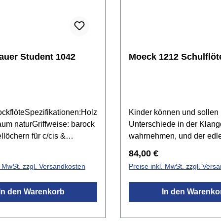
auer Student 1042
Moeck 1212 Schulflöt
ckflöteSpezifikationen:Holz
Kinder können und sollen
baum naturGriffweise: barock
Unterschiede in der Klangq
löchern für c/cis &
wahrnehmen, und der edle
mfang: c2 - d4Stimmung: a1
lebendige Ton einer sorgfä
r Preis:
Regulärer Preis:
84,00 €
einer, sanfter Klang der
gefertigten Holzblockflöte 
l. MwSt. zzgl. Versandkosten
Preise inkl. MwSt. zzgl. Vers
e Register ausgeglichen
Ohr auf die beste Weise. 
 Ansprache von tiefen bis zu
lernen Kinder auch, wie ei
In den Warenkorb
In den Warenko
nensorgfältig ausgewogene
hochwertiges Instrument 
leinfingerwulst für kleine
und gepflegt werden muss
sche: Regenbogen-
seinen schönen Ton behäl