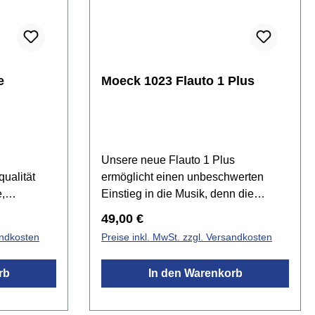
e
Moeck 1023 Flauto 1 Plus
Unsere neue Flauto 1 Plus
ualität
ermöglicht einen unbeschwerten
,
Einstieg in die Musik, denn die
ltig
ergonomische Form des Schnabels
Regulärer Preis:
49,00 €
schult das
und des Griffstücks begünstigen eine
andkosten
Preise inkl. MwSt. zzgl. Versandkosten
Dabei
natürliche Körperhaltung. Die leichte
n
Ansprache und der weiche Klang
rb
In den Warenkorb
behandelt
sorgen für Spaß beim Spielen und
, damit es
Zuhören. So kann die ganze
t oder
Aufmerksamkeit dem Musizieren