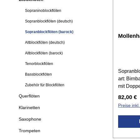
Sopraninoblockflöten
Sopranblockflöten (deutsch)
Sopranblockflöten (barock)
Mollenh
Altblockflöten (deutsch)
Altblockflöten (barock)
Tenorblockflöten
Sopranblo
Bassblockflöten
art: Birn
Zubehör für Blockflöten
mit Doppel
d/disTonu
Querflöten
Reguläre
82,00 €
= 442 Hzf
Preise ink
Klarinetten
durch all
iststabile
Saxophone
hohen Tö
Trompeten
StimmungK
FingerTa