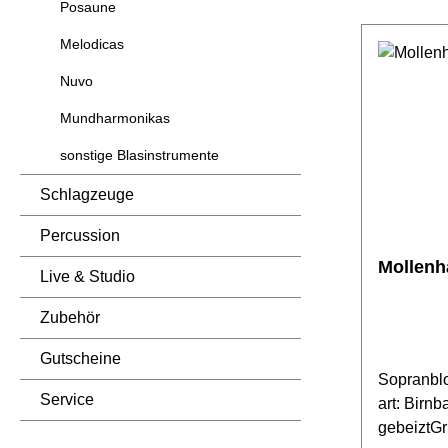
Posaune
Flötentas
Farbverla
Melodicas
Baumwollt
Nuvo
Fettdösche
Pflegeanl
Mundharmonikas
sonstige Blasinstrumente
Schlagzeuge
Percussion
Mollenh
Live & Studio
Zubehör
Gutscheine
Sopranblo
Service
art: Birn
gebeiztGr