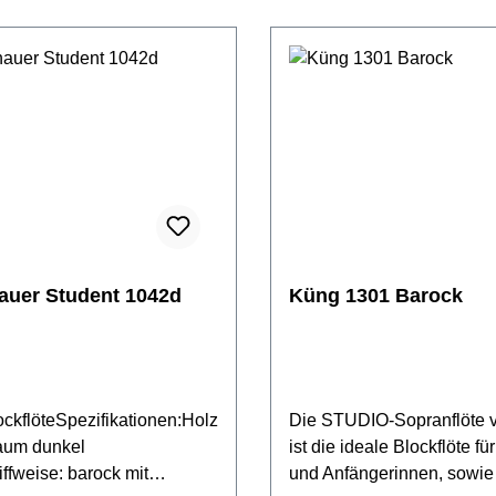
che mit individuellem
sogar noch
uf und Namensschildinkl.
verbessert.Spezifikationen
asche, Microfaserwischer,
Birnbaum naturGriffweise:
n, Grifftabelle &
Doppellöchern für c/cis &
eitung
d/disTonumfang: c2 - d4S
= 442 Hzsanfter, warmer K
Tasche, Wischerstab & -tuc
Grifftabelle, Pflegeanleitu
Zertifikat
auer Student 1042d
Küng 1301 Barock
ckflöteSpezifikationen:Holz
Die STUDIO-Sopranflöte 
baum dunkel
ist die ideale Blockflöte f
iffweise: barock mit
und Anfängerinnen, sowie