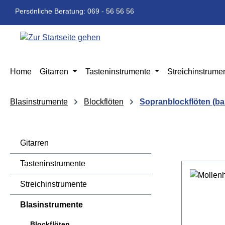
m Hauptinhalt springen
Zur Suche springen
Zur Hauptnavigation springen
Persönliche Beratung: 069 - 56 56 56
Home
Gitarren
Tasteninstrumente
Streichinstrume
Blasinstrumente
Blockflöten
Sopranblockflöten (ba
Gitarren
Tasteninstrumente
Streichinstrumente
Blasinstrumente
Blockflöten