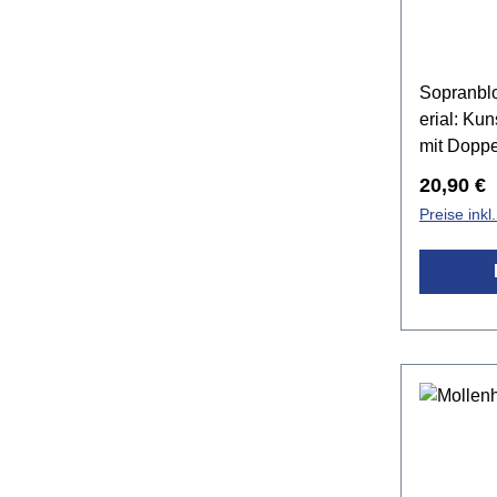
Sopranblo
erial: Kun
mit Doppel
teilige B
Reguläre
20,90 €
Fettdösch
Preise ink