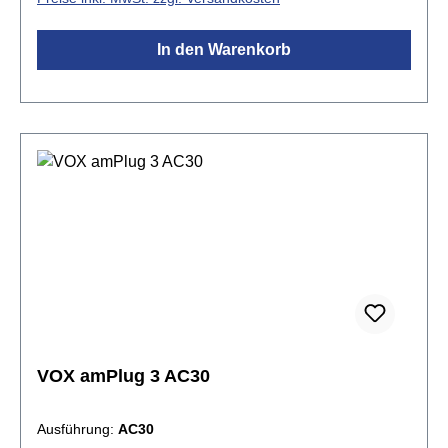
analoge Sound-Optionen und zwei gleichzeitig
nutzbare Effekte, verpackt in einem stabilen
In den Warenkorb
Holzgehäuse für ein ausgewachsenes
Gitarrenerlebnis. Darüber hinaus wartet der Katana-
Mini X mit zahlreichen Erweiterungen auf, die deine
Sessions noch vielseitiger gestalten, darunter ein
integrierter Tuner, frontseitige Steuerelemente, ein
wiederaufladbarer Akku sowie integriertes
Bluetooth® für das kabellose Musikstreaming von
deinem Smartphone.Spezifikationen:Katana
SerieLeistung: 10 WLautsprecher: 1 x 5" Custom3
vielseitige Verstärkertypen: Brown, Crunch und
CleanEffekte: Chorus, Phaser, Tremolo, Touch Wah,
Defretter, Synth, Octave, Reverb, Spring und
Delaybis zu 10 Stunden Spielzeit Regler: Gain,
Volume, Bass, Middle, Treble, Mod/FX,
VOX amPlug 3 AC30
Reverb/DelayUSB-C Port zum Aufladen (USB-C auf
USB-A Ladekabel im Lieferumfang
Ausführung:
AC30
enthalten)kabellose Audioübertragung von einem