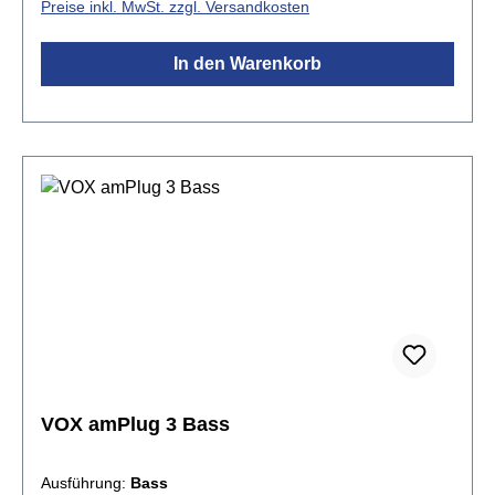
Preise inkl. MwSt. zzgl. Versandkosten
Röhrenverstärkercharakteristiken. Die erweiterte
Effektsektion beinhaltet kraftvolle Stereoeffekte, die
In den Warenkorb
sowohl über Kopfhörer als auch bei Aufnahmen ein
immersives Klangerlebnis bieten. Mit neun
Rhythmus-Patterns und vielseitigen
Anschlussmöglichkeiten ist der amPlug3 der ideale
Begleiter für Gitarristen und
Bassisten.Spezifikationen:bietet den Sound eines
modernen High-Gain-VerstärkersChannel 1 liefert
einen funkelnden Clean-TonChannel 2 liefert einen
scharfen, aggressiven High-Gain-
VerzerrungssoundEffekte: Tremolo, Chorus, Delay,
Reverb9 Rhythmus-Pattern3,5mm
Kopfhöreranschluss3,5mm AUX
EingangStromversorgung mit 2 AAA-Batterien (nicht
im Lieferumfang enthalten)Maße (BxTxH): 87 x 33 x
VOX amPlug 3 Bass
39 mm (Stecker eingeklappt)Gewicht: 40 g (ohne
Batterien)
Ausführung:
Bass