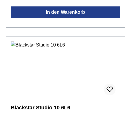
eines traditionellen Verstärkers, ist aufgrund seiner
Programmierbarkeit aber deutlich vielseitiger. Über
In den Warenkorb
den Voice Regler lassen sich sechs verschiedene
Sounds Clean Warm, Clean Bright, Crunch, Super
Crunch, OD 1 und OD 2 aufrufen. In Kombination mit
dem ISF Regler können diverse Sound von
amerikanisch bis britisch und dazwischen eingestellt
werden. Die Effektsektion des Amps erzeugt breite
Stereo-Modulations, Delay- und Reverb-Effekte in
Studio-Qualität. Mit der mitgelieferten Architect
Software lassen sich über USB-C weitere
Einstellungen vornehmen und abspeichern. Der Line
In / Streaming Eingang ermöglicht, neben dem
Abspielen von Musik, mithilfe eines 3,5mm Kabels
das Streamen direkt über ein
Smartphone.Spezifikationen:Leistung: 10 W (2x 5
Blackstar Studio 10 6L6
W)2x 3" Lautsprecher6 Amp-Modelle: Clean Warm,
Clean Bright, Crunch, Super Crunch, OD 1, OD
2Effekte: 12 Vintage Effekte (Modulation, Delay,