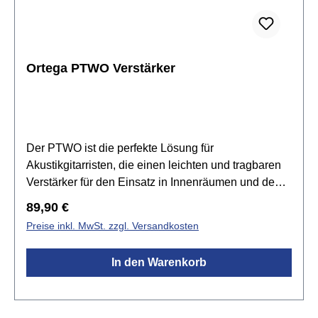
AUX EingangStromversorgung mit 2 AAA-Batterien
(nicht im Lieferumfang enthalten)Maße (BxTxH): 87 x
33 x 39 mm (Stecker eingeklappt)Gewicht: 40 g
(ohne Batterien)
Ortega PTWO Verstärker
Der PTWO ist die perfekte Lösung für
Akustikgitarristen, die einen leichten und tragbaren
Verstärker für den Einsatz in Innenräumen und den
einfachen Transport im Freien suchen. Mit dem
Regulärer Preis:
89,90 €
integrierten Kopfhörerausgang können Sie jederzeit
Preise inkl. MwSt. zzgl. Versandkosten
und überall üben, ohne Ihre Umgebung zu stören.
Mit der Bluetooth®- und AUX-IN-Funktion kann der
In den Warenkorb
PTWO auch als eigenständiger Bluetooth-
Lautsprecher verwendet werden. Sie können
mitspielen, während Sie Bluetooth-Musik hören, und