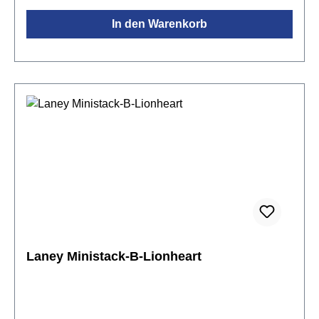
VT20X/VT40X Amps stellt Vox eine brandneue
In den Warenkorb
Modeling-Engine vor, die in Sachen Sound absolut
auf dem neuesten Stand der Technik ist. Dank der
VET-Technologie (Virtual Element Technology), die
auf der Analyse der Bauteile und Amp-Schaltungen
beruht, warten die VTX-Verstärker mit einer
Authentizität auf, welche absolut beeindruckend ist.
Auch diese Amps enthalten selbstverständlich den
mehrstufigen Valvetronix-
Röhrenvorverstärker.Dieser beruht teilweise auf
echten analogen Schaltungen, weil diese die
Klangvariationen und Nuancen eines
Röhrenverstärkers einfach besser hinbekommen als
jede Simulation. Zusätzlich zu dieser ausgeklügelten
Schaltung bieten die VTX-Verstärker ein
Laney Ministack-B-Lionheart
geschlossenes Gehäuse und ein Bassreflexsystem,
aus dem die natürlichen Resonanzen nur so
sprudeln. Mit der „Tone Room“ Software von VOX