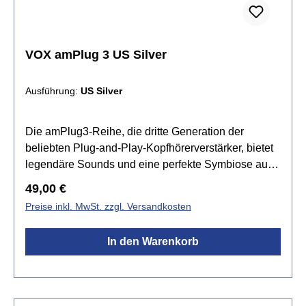
Kopfhöreranschluss3,5mm AUX
EingangStromversorgung mit 2 AAA-Batterien (nicht
im Lieferumfang enthalten)Maße (BxTxH): 87 x 33 x
39 mm (Stecker eingeklappt)Gewicht: 40 g (ohne
VOX amPlug 3 US Silver
Batterien)
Ausführung:
US Silver
Die amPlug3-Reihe, die dritte Generation der
beliebten Plug-and-Play-Kopfhörerverstärker, bietet
legendäre Sounds und eine perfekte Symbiose aus
Einfachheit und Klangqualität. Die verbesserte
Regulärer Preis:
49,00 €
analoge Schaltung reproduziert präzise
Preise inkl. MwSt. zzgl. Versandkosten
Röhrenverstärkercharakteristiken. Die erweiterte
Effektsektion beinhaltet kraftvolle Stereoeffekte, die
In den Warenkorb
sowohl über Kopfhörer als auch bei Aufnahmen ein
immersives Klangerlebnis bieten. Mit neun
Rhythmus-Patterns und vielseitigen
Anschlussmöglichkeiten ist der amPlug3 der ideale