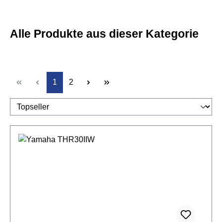
Alle Produkte aus dieser Kategorie
Seite
Seite
1
2