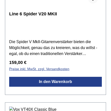
Line 6 Spider V20 MKII
Die Spider V MkII-Gitarrenverstärker bieten die
Möglichkeit, genau das zu kreieren, was du willst -
egal, ob du einen traditionellen Verstärker
anschließen und sofort losrocken willst oder ob du
Regulärer Preis:
159,00 €
gerne so lange daran herumschraubst, bis du einen
Preise inkl. MwSt. zzgl. Versandkosten
einzigartigen Sound kreiert hast. Vom
leistungsstarken Spider V 240HC MkII Head bis zum
In den Warenkorb
schlanken Spider V 20 MkII Practice Amp - es gibt
ein Spider-Modell, das jeden Spielertyp und jede
Spielstärke inspiriert.Spezifikationen:Kanäle:
1Leistung: 20 WLautsprecher: 1 x 8" Custom16 Amp
ModelleClassic Speaker Modebis zu 3 simultan