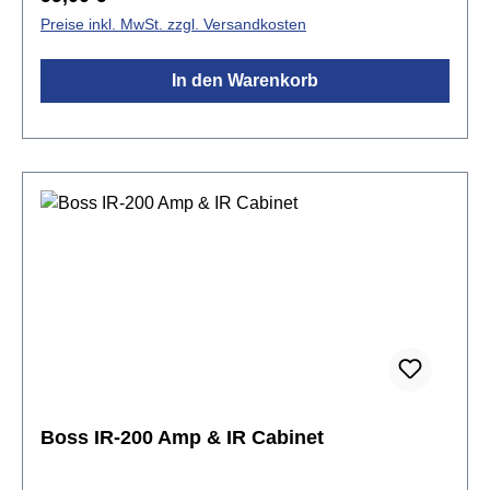
Modeling und Akustik-IRs, mit denen sich
Preise inkl. MwSt. zzgl. Versandkosten
Akustikgitarrensounds simulieren lassen. Zusätzlich
lassen sich IRs von Drittanbietern über die Mighty
In den Warenkorb
Editor-Software laden, die unzählige Klangoptionen
bieten. Der NUX Mighty Lite BT MKII ist ein tragbarer
Mini-Verstärker. Er kann mit dem mitgelieferten 9-
Volt-Netzteil oder mit 6 x AA-Batterien betrieben
werden.Weiter ist der NUX Mighty LiteBT MKII mit
USB-C Audio ausgestattet, so dass es als USB-
Aufnahme-Interface genutzt werden kann. Es
unterstützt Normal/ Dry Out/ Re-amp/ Loopback-
Routing. Über die MightyAmp APP oder die Mighty
Editor Software kann der Amp komplett nach
eigenen Wünschen eingestellt werden. Mit der
Loopback-Funktion kann man auch
livestreamen!Spezifikationen:Presets: 7 mit aktiven
FunktionenLeistung: 3 WLautsprecher: 3"Eingänge:
Boss IR-200 Amp & IR Cabinet
6,3 mm KlinkeKlangregelung: ToneEffekte: 7 Blöcke
(Gate, EFX, AMP, IR, MOD, DLY, RVB)Drum-