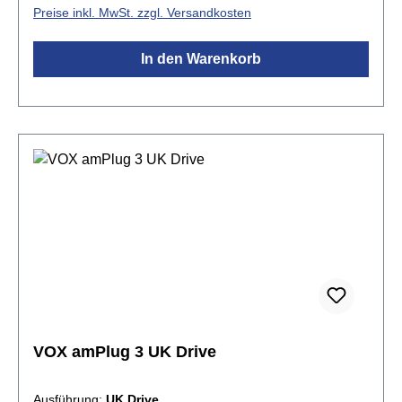
analoge Schaltung reproduziert präzise
Preise inkl. MwSt. zzgl. Versandkosten
Röhrenverstärkercharakteristiken. Die erweiterte
Effektsektion beinhaltet kraftvolle Stereoeffekte, die
In den Warenkorb
sowohl über Kopfhörer als auch bei Aufnahmen ein
immersives Klangerlebnis bieten. Mit neun
Rhythmus-Patterns und vielseitigen
Anschlussmöglichkeiten ist der amPlug3 der ideale
Begleiter für Gitarristen und
Bassisten.Spezifikationen:rekreiert den legendären
Sound eines der berühmtesten Boutique-Verstärker,
die je gebaut wurdenChannel 1 bietet den
ikonischen Slinky-Clean-TonChannel 2 liefert einen
hellen, seidigen Overdrive-Sound liefertEffekte:
Chorus, Delay, Reverb9 Rhythmus-Pattern3,5mm
Kopfhöreranschluss3,5mm AUX
EingangStromversorgung mit 2 AAA-Batterien (nicht
im Lieferumfang enthalten)Maße (BxTxH): 87 x 33 x
VOX amPlug 3 UK Drive
39 mm (Stecker eingeklappt)Gewicht: 40 g (ohne
Batterien)
Ausführung:
UK Drive