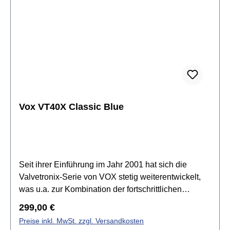
benutzbare Effekte je Preset und globaler
Reverbintegriertes
StimmgerätKopfhöreranschlussMikro USB-
AnschlussMaße (B x T x H): 331 x 211 x 310
mmGewicht: 5,0 kg
Vox VT40X Classic Blue
Seit ihrer Einführung im Jahr 2001 hat sich die
Valvetronix-Serie von VOX stetig weiterentwickelt,
was u.a. zur Kombination der fortschrittlichen
Modeling-Technologie mit der „Valve Reactor“-
Regulärer Preis:
299,00 €
Schaltung geführt hat, mit der das Verhalten eines
Preise inkl. MwSt. zzgl. Versandkosten
Röhrenverstärkers perfekt nachgebildet wird.Mit den