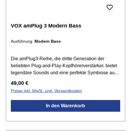
Reverb9 Rhythmus-Pattern3,5mm
Kopfhöreranschluss3,5mm AUX
EingangStromversorgung mit 2 AAA-Batterien (nicht
im Lieferumfang enthalten)Maße (BxTxH): 87 x 33 x
VOX amPlug 3 Modern Bass
39 mm (Stecker eingeklappt)Gewicht: 40 g (ohne
Batterien)
Ausführung:
Modern Bass
Die amPlug3-Reihe, die dritte Generation der
beliebten Plug-and-Play-Kopfhörerverstärker, bietet
legendäre Sounds und eine perfekte Symbiose aus
Einfachheit und Klangqualität. Die verbesserte
Regulärer Preis:
49,00 €
analoge Schaltung reproduziert präzise
Preise inkl. MwSt. zzgl. Versandkosten
Röhrenverstärkercharakteristiken. Die erweiterte
Effektsektion beinhaltet kraftvolle Stereoeffekte, die
In den Warenkorb
sowohl über Kopfhörer als auch bei Aufnahmen ein
immersives Klangerlebnis bieten. Mit neun
Rhythmus-Patterns und vielseitigen
Anschlussmöglichkeiten ist der amPlug3 der ideale