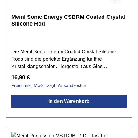
Meinl Sonic Energy CSBRM Coated Crystal
Silicone Rod
Die Meinl Sonic Energy Coated Crystal Silicone
Rods sind die perfekte Ergänzung für Ihre
Kristallklangschalen. Hergestellt aus Glas,
beschichtet mit Silikon, eignen sich die Reiber
Regulärer Preis:
16,90 €
perfekt zum sanften Anschlagen oder Reiben von
Preise inkl. MwSt. zzgl. Versandkosten
Kristallklangschalen. Dank der weichen
Silikonbeschichtung ist es möglich, die Klangschale
In den Warenkorb
sehr sanft zu reiben, um leise und dennoch
detaillierte Töne zu erzielen. Wenn Sie auf der
Suche nach einem Kristallklangschalenreiber sind,
der eine Vielzahl von Klängen erzielen kann, sind
Sie hier genau