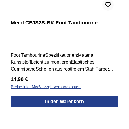
Meinl CFJS2S-BK Foot Tambourine
Foot TambourineSpezifikationen:Material:
KunststoffLeicht zu montierenElastisches
GummibandSchellen aus rostfreiem StahlFarbe:
Schwarz
Regulärer Preis:
14,90 €
Preise inkl. MwSt. zzgl. Versandkosten
In den Warenkorb