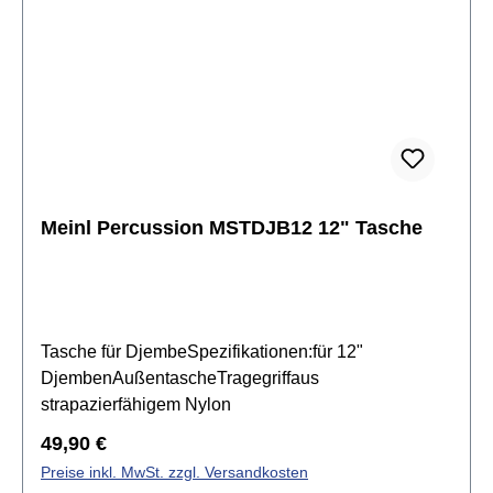
richtig.Spezifikationen:Silikonbeschichtetes
GlasLänge: 19,81 cmweiches Silikon ermöglicht
nahezu geräuschloses Reibenperfekt zum sanften
Anschlagen oder Reiben von
KristallklangschalenGewicht: 220 gMedium Version
Meinl Percussion MSTDJB12 12" Tasche
Tasche für DjembeSpezifikationen:für 12"
DjembenAußentascheTragegriffaus
strapazierfähigem Nylon
Regulärer Preis:
49,90 €
Preise inkl. MwSt. zzgl. Versandkosten