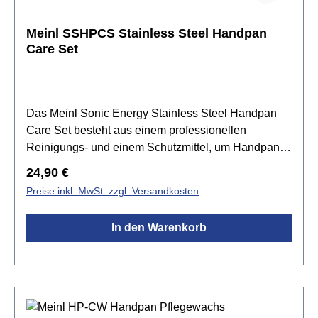
Meinl SSHPCS Stainless Steel Handpan
Care Set
Das Meinl Sonic Energy Stainless Steel Handpan
Care Set besteht aus einem professionellen
Reinigungs- und einem Schutzmittel, um Handpans
aus Edelstahl von Schmutz, Flecken sowie fettigen
Regulärer Preis:
24,90 €
Rückständen zu befreien und anschließend zu
Preise inkl. MwSt. zzgl. Versandkosten
versiegeln.Bitte beachten: Bei Augenkontakt
gründlich mit Wasser ausspülen. Bei Verschlucken
In den Warenkorb
Wasser zuführen und einen Arzt aufsuchen.
Außerhalb der Reichweite von Kindern
aufbewahren! Hersteller und Verkäufer sind nicht
verantwortlich für Missbrauch oder Fahrlässigkeit bei
der Verwendung dieses Produkts. Lesen und
befolgen Sie die Anweisungen auf diesem