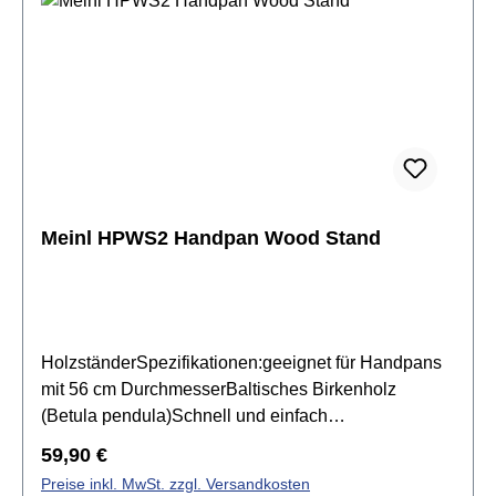
Meinl HPWS2 Handpan Wood Stand
HolzständerSpezifikationen:geeignet für Handpans
mit 56 cm DurchmesserBaltisches Birkenholz
(Betula pendula)Schnell und einfach
auseinandernehmbarKeine Werkzeuge
Regulärer Preis:
59,90 €
erforderlichbequem im Sitzen spielen
Preise inkl. MwSt. zzgl. Versandkosten