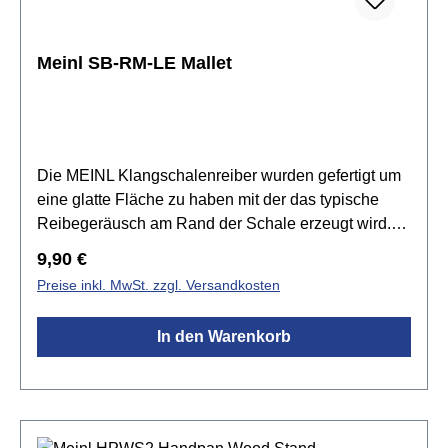
sicheren Halt
Meinl SB-RM-LE Mallet
Die MEINL Klangschalenreiber wurden gefertigt um
eine glatte Fläche zu haben mit der das typische
Reibegeräusch am Rand der Schale erzeugt wird.
Erhältlich als schlichter Holzreiber oder mit
Regulärer Preis:
9,90 €
Wildleder überzogen.Spezifikationen:Länge: 20,1
Preise inkl. MwSt. zzgl. Versandkosten
cmGewicht: 60 gMaterial: indischer Eukalyptus und
Wildledereingebranntes LogoMade in India
In den Warenkorb