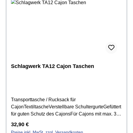
Schlagwerk TA12 Cajon Taschen
Transporttasche / Rucksack für
CajonTextiltascheVerstellbare SchultergurteGefüttert
für guten Schutz des CajonsFür Cajons mit max. 30
x 30 x 50 cmMaße: ca. 31 x 31 x 50 cm
Regulärer Preis:
32,90 €
Preise inkl. MwSt. zzgl. Versandkosten