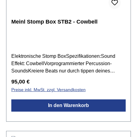
Meinl Stomp Box STB2 - Cowbell
Elektronische Stomp BoxSpezifikationen:Sound
Effekt: CowbellVorprogrammierter Percussion-
SoundsKreiere Beats nur durch tippen deines
FußesErgänzung für Cajonspieler, Gitarristen und
Regulärer Preis:
95,00 €
MultiinstrumentalistenAnschluss: Hochwertige 6,3
Preise inkl. MwSt. zzgl. Versandkosten
mm KlinkenbuchseStromversorgung: 9V-Block (nicht
im Lieferumfang enthalten)
In den Warenkorb