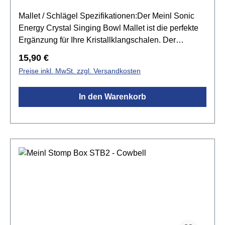
Mallet / Schlägel Spezifikationen:Der Meinl Sonic
Energy Crystal Singing Bowl Mallet ist die perfekte
Ergänzung für Ihre Kristallklangschalen. Der
gummierte Kopf eignet sich perfekt zum sanften
Regulärer Preis:
15,90 €
Anschlagen von Kristallklangschalen, während der
Preise inkl. MwSt. zzgl. Versandkosten
Holzgriff den Schlägel sehr angenehm in der Hand
liegen lässt. Wenn Sie auf der Suche nach einem
In den Warenkorb
Kristallklangschalenschlägel sind, der eine Vielzahl
von Tönen erzeugen kann, sind Sie hier genau
richtig.Größe: 19,81cm (Medium)Material: Holz &
GummiPerfekt zum Spielen von
KristallklangschalenKomfortabler Holzgriff mit
GummikopfGewicht 220 g