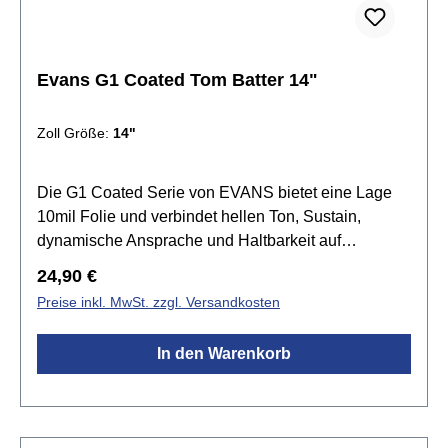
Evans G1 Coated Tom Batter 14"
Zoll Größe:
14"
Die G1 Coated Serie von EVANS bietet eine Lage
10mil Folie und verbindet hellen Ton, Sustain,
dynamische Ansprache und Haltbarkeit auf
harmonische Weise. Die G1 Felle setzen den
Regulärer Preis:
24,90 €
Standard für einen offenen und ausdrucksvollen
Preise inkl. MwSt. zzgl. Versandkosten
Sound. Tief gestimmt produziert sie einen grollenden
Rumble, der den natürlichen Sound des Kessels
In den Warenkorb
betont. Die beschichtete Version liefert zusätzliche
Wärme, Fokus und Tiefe.Spezifikationen:Größe:
14"beschichteteinlagig 1x 10mil Folieoffener und
ausdrucksstarker Klangvielseitig einsetzbar Level