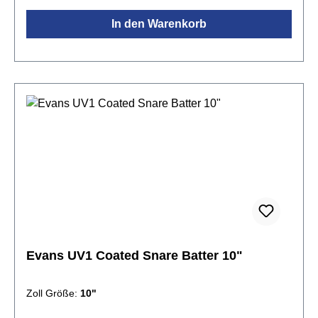
vielseitigsten und strapazierfähigsten 10 mil
In den Warenkorb
Schlagfelle auf dem Markt.Spezifikationen:Größe:
12"UV-Beschichteteinlagig 1x 10mil Folievielseitig
einsetzbar sehr strapazierfähig Level 360
Technologie
Evans UV1 Coated Snare Batter 10"
Zoll Größe:
10"