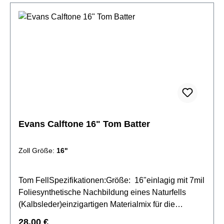
Evans Calftone 16" Tom Batter
Zoll Größe:
16"
Tom FellSpezifikationen:Größe: 16"einlagig mit 7mil
Foliesynthetische Nachbildung eines Naturfells
(Kalbsleder)einzigartigen Materialmix für die
Oberflächewarmer und voller Sounderhöhte
Regulärer Preis:
28,00 €