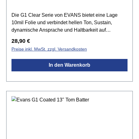
Die G1 Clear Serie von EVANS bietet eine Lage
10mil Folie und verbindet hellen Ton, Sustain,
dynamische Ansprache und Haltbarkeit auf
harmonische Weise. Die G1 Felle setzen den
Regulärer Preis:
28,90 €
Standard für einen offenen und ausdrucksvollen
Preise inkl. MwSt. zzgl. Versandkosten
Sound. Tief gestimmt produziert sie einen grollenden
Rumble, der den natürlichen Sound des Kessels
In den Warenkorb
betont.Spezifikationen:Größe:
16"transparenteinlagig 1x 10mil Folieoffener und
ausdrucksstarker Klangvielseitig einsetzbar Level
360 Technologie