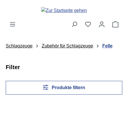
Zum Hauptinhalt springen
Ware
Schlagzeuge
Zubehör für Schlagzeuge
Felle
Filter
Produkte filtern