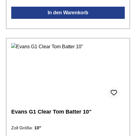
Sound. Tief gestimmt produziert sie einen grollenden
Rumble, der den natürlichen Sound des Kessels
In den Warenkorb
betont.Spezifikationen:Größe:
12"transparenteinlagig 1x 10mil Folieoffener und
ausdrucksstarker Klangvielseitig einsetzbar Level
360 Technologie
Evans G1 Clear Tom Batter 10"
Zoll Größe:
10"