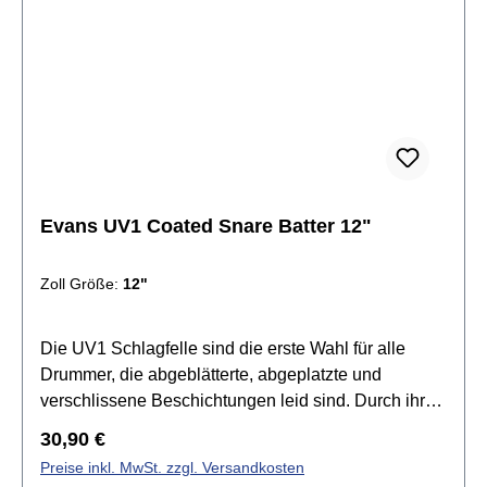
Evans UV1 Coated Snare Batter 12"
Zoll Größe:
12"
Die UV1 Schlagfelle sind die erste Wahl für alle
Drummer, die abgeblätterte, abgeplatzte und
verschlissene Beschichtungen leid sind. Durch ihre
kräftigere Oberflächenstruktur sind sie zudem extrem
Regulärer Preis:
30,90 €
gut für das Besenspiel geeignet. In Kombination mit
Preise inkl. MwSt. zzgl. Versandkosten
der Level 360 Technology™ bietet die UV1 Serie die