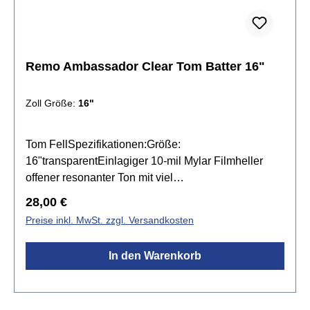
Remo Ambassador Clear Tom Batter 16"
Zoll Größe:
16"
Tom FellSpezifikationen:Größe:
16"transparentEinlagiger 10-mil Mylar Filmheller
offener resonanter Ton mit viel
Attackobertonreicheignen sich für leise bis
Regulärer Preis:
28,00 €
mittellaute Spielweisenhervorragend für Pop, Jazz,
Preise inkl. MwSt. zzgl. Versandkosten
Fusion, Blues, R&B, Country, Folk oder akustische
Musikfür Live und Studio
In den Warenkorb