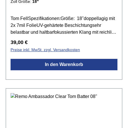
Zoll Größe:
18"
Tom FellSpezifikationen:Größe: 18"doppellagig mit
2x 7mil FolieUV-gehärtete Beschichtungsehr
belastbar und haltbarfokussierten Klang mit reichlich
Attackfür Besenspiel bestens geeignetLevel 360
Regulärer Preis:
39,00 €
Technologie
Preise inkl. MwSt. zzgl. Versandkosten
In den Warenkorb