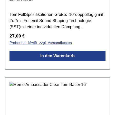
Tom FellSpezifikationen:Größe: 10"doppellagig mit
2x 7mil Foliemit Sound Shaping Technologie
(SST)mit einer individuellen Dämpfung
ausgestattetDämpfungsmaterial direkt auf der
Regulärer Preis:
27,00 €
Fellunterseite angebrachtgrößerer
Preise inkl. MwSt. zzgl. Versandkosten
Stimmumfangmehr Ton, Sustain und einen
knackigen AnschlagLevel 360 TechnologieFarbe:
In den Warenkorb
Transparent