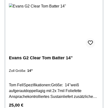
360 Technologie
Evans G2 Clear Tom Batter 14"
Zoll Größe:
14"
Tom FellSpezifikationen:Größe: 14"weiß
aufgerautdoppellagig mit 2x 7mil Foliefette
Ansprachekontrolliertes Sustainliefert zusätzliche
Wärme, Fokus und TiefeLevel 360 Technologie
Regulärer Preis:
25,00 €