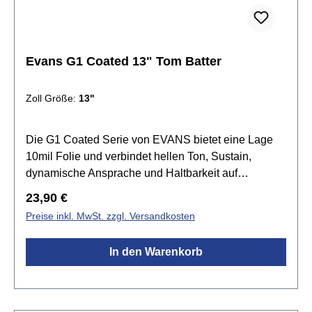
Evans G1 Coated 13" Tom Batter
Zoll Größe:
13"
Die G1 Coated Serie von EVANS bietet eine Lage
10mil Folie und verbindet hellen Ton, Sustain,
dynamische Ansprache und Haltbarkeit auf
harmonische Weise. Die G1 Felle setzen den
Regulärer Preis:
23,90 €
Standard für einen offenen und ausdrucksvollen
Preise inkl. MwSt. zzgl. Versandkosten
Sound. Tief gestimmt produziert sie einen grollenden
Rumble, der den natürlichen Sound des Kessels
In den Warenkorb
betont. Die beschichtete Version liefert zusätzliche
Wärme, Fokus und Tiefe.Spezifikationen:Größe:
13"beschichteteinlagig 1x 10mil Folieoffener und
ausdrucksstarker Klangvielseitig einsetzbar Level