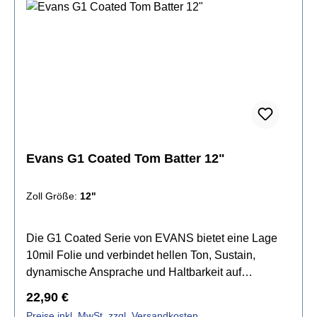
Evans G1 Coated Tom Batter 12"
Zoll Größe:
12"
Die G1 Coated Serie von EVANS bietet eine Lage
10mil Folie und verbindet hellen Ton, Sustain,
dynamische Ansprache und Haltbarkeit auf
harmonische Weise. Die G1 Felle setzen den
Regulärer Preis:
22,90 €
Standard für einen offenen und ausdrucksvollen
Preise inkl. MwSt. zzgl. Versandkosten