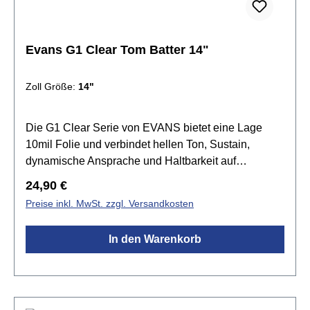
Evans G1 Clear Tom Batter 14"
Zoll Größe:
14"
Die G1 Clear Serie von EVANS bietet eine Lage
10mil Folie und verbindet hellen Ton, Sustain,
dynamische Ansprache und Haltbarkeit auf
harmonische Weise. Die G1 Felle setzen den
Regulärer Preis:
24,90 €
Standard für einen offenen und ausdrucksvollen
Preise inkl. MwSt. zzgl. Versandkosten
Sound. Tief gestimmt produziert sie einen grollenden
Rumble, der den natürlichen Sound des Kessels
In den Warenkorb
betont.Spezifikationen:Größe:
14"transparenteinlagig 1x 10mil Folieoffener und
ausdrucksstarker Klangvielseitig einsetzbar Level
360 Technologie