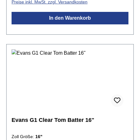
Preise inkl. MwSt. zzgl. Versandkosten
Sound. Tief gestimmt produziert sie einen grollenden
Rumble, der den natürlichen Sound des Kessels
In den Warenkorb
betont. Die beschichtete Version liefert zusätzliche
Wärme, Fokus und Tiefe.Spezifikationen:Größe:
16"beschichteteinlagig 1x 10mil Folieoffener und
ausdrucksstarker Klangvielseitig einsetzbar Level
360 Technologie
Evans G1 Clear Tom Batter 16"
Zoll Größe:
16"