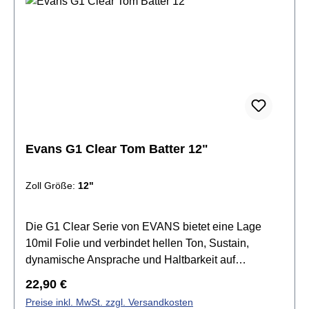
Evans G1 Clear Tom Batter 12"
Zoll Größe:
12"
Die G1 Clear Serie von EVANS bietet eine Lage
10mil Folie und verbindet hellen Ton, Sustain,
dynamische Ansprache und Haltbarkeit auf
harmonische Weise. Die G1 Felle setzen den
Regulärer Preis:
22,90 €
Standard für einen offenen und ausdrucksvollen
Preise inkl. MwSt. zzgl. Versandkosten