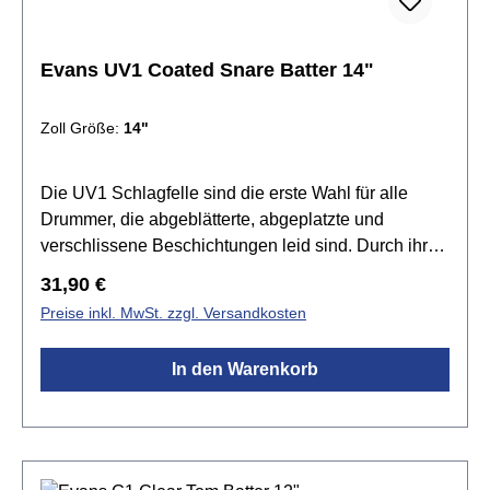
Evans UV1 Coated Snare Batter 14"
Zoll Größe:
14"
Die UV1 Schlagfelle sind die erste Wahl für alle
Drummer, die abgeblätterte, abgeplatzte und
verschlissene Beschichtungen leid sind. Durch ihre
kräftigere Oberflächenstruktur sind sie zudem extrem
Regulärer Preis:
31,90 €
gut für das Besenspiel geeignet. In Kombination mit
Preise inkl. MwSt. zzgl. Versandkosten
der Level 360 Technology™ bietet die UV1 Serie die
vielseitigsten und strapazierfähigsten 10 mil
In den Warenkorb
Schlagfelle auf dem Markt.Spezifikationen:Größe:
14"UV-Beschichteteinlagig 1x 10mil Folievielseitig
einsetzbar sehr strapazierfähig Level 360
Technologie