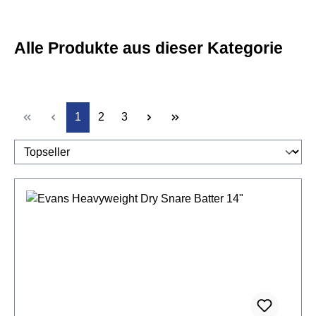
Alle Produkte aus dieser Kategorie
Seite
Seite
Seite
1
2
3