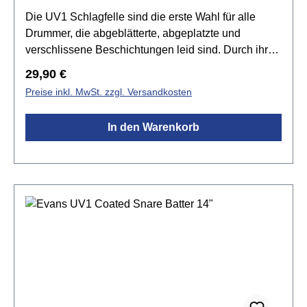
Die UV1 Schlagfelle sind die erste Wahl für alle
Drummer, die abgeblätterte, abgeplatzte und
verschlissene Beschichtungen leid sind. Durch ihre
kräftigere Oberflächenstruktur sind sie zudem extrem
Regulärer Preis:
29,90 €
gut für das Besenspiel geeignet. In Kombination mit
Preise inkl. MwSt. zzgl. Versandkosten
der Level 360 Technology™ bietet die UV1 Serie die
vielseitigsten und strapazierfähigsten 10 mil
In den Warenkorb
Schlagfelle auf dem Markt.Spezifikationen:Größe:
10"UV-Beschichteteinlagig 1x 10mil Folievielseitig
einsetzbar sehr strapazierfähig Level 360
Technologie