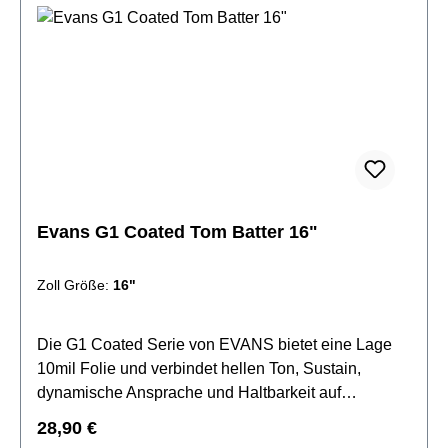
360 Technologie
Evans G1 Coated Tom Batter 16"
Zoll Größe:
16"
Die G1 Coated Serie von EVANS bietet eine Lage
10mil Folie und verbindet hellen Ton, Sustain,
dynamische Ansprache und Haltbarkeit auf
harmonische Weise. Die G1 Felle setzen den
Regulärer Preis:
28,90 €
Standard für einen offenen und ausdrucksvollen