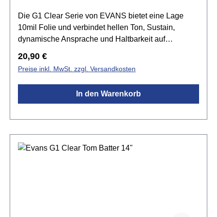
Die G1 Clear Serie von EVANS bietet eine Lage
10mil Folie und verbindet hellen Ton, Sustain,
dynamische Ansprache und Haltbarkeit auf
harmonische Weise. Die G1 Felle setzen den
Regulärer Preis:
20,90 €
Standard für einen offenen und ausdrucksvollen
Preise inkl. MwSt. zzgl. Versandkosten
Sound. Tief gestimmt produziert sie einen grollenden
Rumble, der den natürlichen Sound des Kessels
In den Warenkorb
betont.Spezifikationen:Größe:
10"transparenteinlagig 1x 10mil Folieoffener und
ausdrucksstarker Klangvielseitig einsetzbar Level
360 Technologie