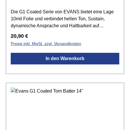
Die G1 Coated Serie von EVANS bietet eine Lage
10mil Folie und verbindet hellen Ton, Sustain,
dynamische Ansprache und Haltbarkeit auf
harmonische Weise. Die G1 Felle setzen den
Regulärer Preis:
20,90 €
Standard für einen offenen und ausdrucksvollen
Preise inkl. MwSt. zzgl. Versandkosten
Sound. Tief gestimmt produziert sie einen grollenden
Rumble, der den natürlichen Sound des Kessels
In den Warenkorb
betont. Die beschichtete Version liefert zusätzliche
Wärme, Fokus und Tiefe.Spezifikationen:Größe:
10"beschichteteinlagig 1x 10mil Folieoffener und
ausdrucksstarker Klangvielseitig einsetzbar Level
360 Technologie