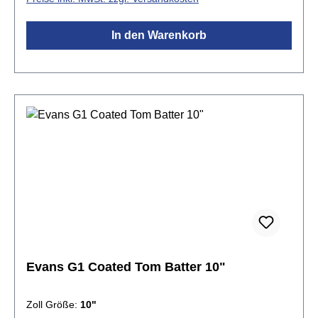
Sound. Tief gestimmt produziert sie einen grollenden
Rumble, der den natürlichen Sound des Kessels
In den Warenkorb
betont. Die beschichtete Version liefert zusätzliche
Wärme, Fokus und Tiefe.Spezifikationen:Größe:
12"beschichteteinlagig 1x 10mil Folieoffener und
ausdrucksstarker Klangvielseitig einsetzbar Level
360 Technologie
Evans G1 Coated Tom Batter 10"
Zoll Größe:
10"