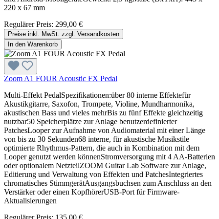
220 x 67 mm
Regulärer Preis:
299,00 €
Preise inkl. MwSt. zzgl. Versandkosten
In den Warenkorb
Zoom A1 FOUR Acoustic FX Pedal
Multi-Effekt PedalSpezifikationen:über 80 interne Effektefür
Akustikgitarre, Saxofon, Trompete, Violine, Mundharmonika,
akustischen Bass und vieles mehrBis zu fünf Effekte gleichzeitig
nutzbar50 Speicherplätze zur Anlage benutzerdefinierter
PatchesLooper zur Aufnahme von Audiomaterial mit einer Länge
von bis zu 30 Sekunden68 interne, für akustische Musikstile
optimierte Rhythmus-Pattern, die auch in Kombination mit dem
Looper genutzt werden könnenStromversorgung mit 4 AA-Batterien
oder optionalem NetzteilZOOM Guitar Lab Software zur Anlage,
Editierung und Verwaltung von Effekten und PatchesIntegriertes
chromatisches StimmgerätAusgangsbuchsen zum Anschluss an den
Verstärker oder einen KopfhörerUSB-Port für Firmware-
Aktualisierungen
Regulärer Preis:
135,00 €