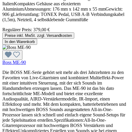
ItalienKompaktes Gehäuse aus eloxiertem
AluminiumAbmessungen: 176 mm x 142 mm x 55 mmGewicht:
906 gLieferumfang: TONEX Pedal, USB A-B Verbindungskabel
(1,5m), Netzteil, 4 selbstklebende Gummifüße
Regulärer Preis:
379,00 €
Preise inkl. MwSt. zzgl. Versandkosten
In den Warenkorb
Boss ME-90
Die BOSS ME-Serie gehört seit mehr als drei Jahrzehnten zu den
Favoriten von Live-Gitarristen und kombiniert Multieffekt-Power
mit einer intuitiven Steuerung, mit der sich Sounds im
Handumdrehen erzeugen lassen. Das ME-90 ist das bis dato
fortschrittlichste ME-Modell und bietet eine exzellente
Audioqualität, AIRD-Verstärkermodelle, IR-Import, einen
Effektloop und mehr. Mit dem kompakten, batteriebetriebenen und
mit hochwertigen BOSS Sounds ausgestatteten All-in-One-
Prozessor lassen sich schnell und einfach eigene Sound-Setups für
jede Spielsituation erstellen.Spezifikationen:All-In-One-
Gitarrenprozessor mit hochwertigen BOSS Verstärkern und
EffektenUnkompliziertes Erstellen von Sounds wie bei einem