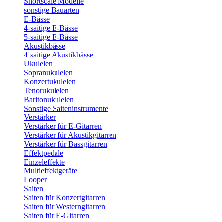
Shortscale Modelle
sonstige Bauarten
E-Bässe
4-saitige E-Bässe
5-saitige E-Bässe
Akustikbässe
4-saitige Akustikbässe
Ukulelen
Sopranukulelen
Konzertukulelen
Tenorukulelen
Baritonukulelen
Sonstige Saiteninstrumente
Verstärker
Verstärker für E-Gitarren
Verstärker für Akustikgitarren
Verstärker für Bassgitarren
Effektpedale
Einzeleffekte
Multieffektgeräte
Looper
Saiten
Saiten für Konzertgitarren
Saiten für Westerngitarren
Saiten für E-Gitarren