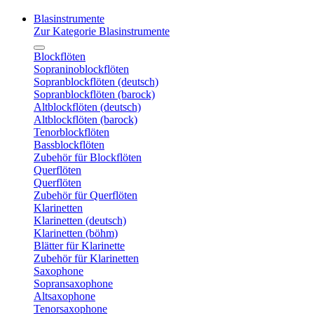
Blasinstrumente
Zur Kategorie Blasinstrumente
Blockflöten
Sopraninoblockflöten
Sopranblockflöten (deutsch)
Sopranblockflöten (barock)
Altblockflöten (deutsch)
Altblockflöten (barock)
Tenorblockflöten
Bassblockflöten
Zubehör für Blockflöten
Querflöten
Querflöten
Zubehör für Querflöten
Klarinetten
Klarinetten (deutsch)
Klarinetten (böhm)
Blätter für Klarinette
Zubehör für Klarinetten
Saxophone
Sopransaxophone
Altsaxophone
Tenorsaxophone