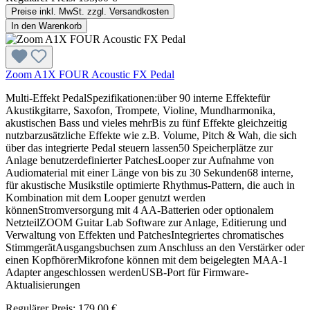
Preise inkl. MwSt. zzgl. Versandkosten
In den Warenkorb
Zoom A1X FOUR Acoustic FX Pedal
Multi-Effekt PedalSpezifikationen:über 90 interne Effektefür
Akustikgitarre, Saxofon, Trompete, Violine, Mundharmonika,
akustischen Bass und vieles mehrBis zu fünf Effekte gleichzeitig
nutzbarzusätzliche Effekte wie z.B. Volume, Pitch & Wah, die sich
über das integrierte Pedal steuern lassen50 Speicherplätze zur
Anlage benutzerdefinierter PatchesLooper zur Aufnahme von
Audiomaterial mit einer Länge von bis zu 30 Sekunden68 interne,
für akustische Musikstile optimierte Rhythmus-Pattern, die auch in
Kombination mit dem Looper genutzt werden
könnenStromversorgung mit 4 AA-Batterien oder optionalem
NetzteilZOOM Guitar Lab Software zur Anlage, Editierung und
Verwaltung von Effekten und PatchesIntegriertes chromatisches
StimmgerätAusgangsbuchsen zum Anschluss an den Verstärker oder
einen KopfhörerMikrofone können mit dem beigelegten MAA-1
Adapter angeschlossen werdenUSB-Port für Firmware-
Aktualisierungen
Regulärer Preis:
179,00 €