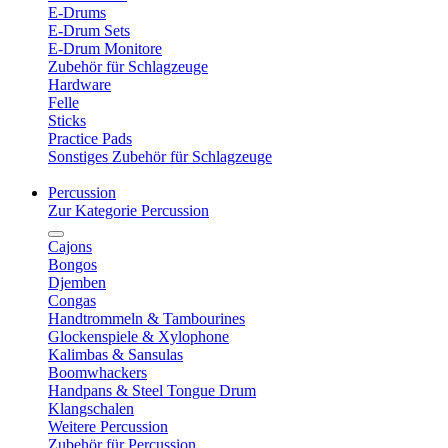
E-Drums
E-Drum Sets
E-Drum Monitore
Zubehör für Schlagzeuge
Hardware
Felle
Sticks
Practice Pads
Sonstiges Zubehör für Schlagzeuge
Percussion
Zur Kategorie Percussion
Cajons
Bongos
Djemben
Congas
Handtrommeln & Tambourines
Glockenspiele & Xylophone
Kalimbas & Sansulas
Boomwhackers
Handpans & Steel Tongue Drum
Klangschalen
Weitere Percussion
Zubehör für Percussion