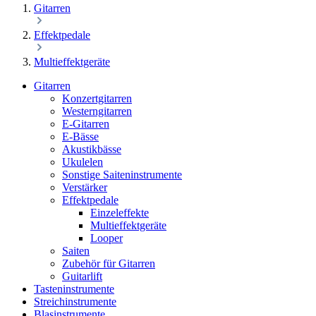
Gitarren
Effektpedale
Multieffektgeräte
Gitarren
Konzertgitarren
Westerngitarren
E-Gitarren
E-Bässe
Akustikbässe
Ukulelen
Sonstige Saiteninstrumente
Verstärker
Effektpedale
Einzeleffekte
Multieffektgeräte
Looper
Saiten
Zubehör für Gitarren
Guitarlift
Tasteninstrumente
Streichinstrumente
Blasinstrumente