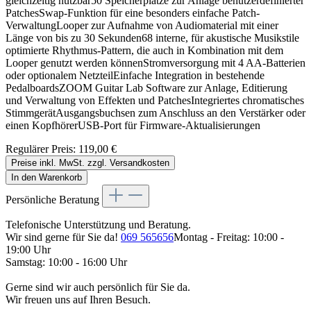
gleichzeitig nutzbar50 Speicherplätze zur Anlage benutzerdefinierter
PatchesSwap-Funktion für eine besonders einfache Patch-
VerwaltungLooper zur Aufnahme von Audiomaterial mit einer
Länge von bis zu 30 Sekunden68 interne, für akustische Musikstile
optimierte Rhythmus-Pattern, die auch in Kombination mit dem
Looper genutzt werden könnenStromversorgung mit 4 AA-Batterien
oder optionalem NetzteilEinfache Integration in bestehende
PedalboardsZOOM Guitar Lab Software zur Anlage, Editierung
und Verwaltung von Effekten und PatchesIntegriertes chromatisches
StimmgerätAusgangsbuchsen zum Anschluss an den Verstärker oder
einen KopfhörerUSB-Port für Firmware-Aktualisierungen
Regulärer Preis:
119,00 €
Preise inkl. MwSt. zzgl. Versandkosten
In den Warenkorb
Persönliche Beratung
Telefonische Unterstützung und Beratung.
Wir sind gerne für Sie da!
069 565656
Montag - Freitag: 10:00 -
19:00 Uhr
Samstag: 10:00 - 16:00 Uhr
Gerne sind wir auch persönlich für Sie da.
Wir freuen uns auf Ihren Besuch.