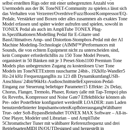
selbst erstellten Rigs oder mit einer unbegrenzten Anzahl von
Usermodels aus der IK ToneNET-Community zu spielen.s lässt sich
das Verhalten von Verzerrer/Overdrive/Fuzz/Boost/Kompressor/EQ-
Pedale, Verstärker und Boxen oder alles zusammen als exaktes Tone
Model erfassen und später wieder aufrufen und spielen, sowohl in
TONEX Pedal als auch im AmpliTube TONEX Plug-
in.Spezifikationen:Modelling Pedal für E-Gitarre und
BassUltimatives Amp- und Distortion-Stompbox-Pedal mit der AI
Machine Modeling-Technologie (AIMM™)Performances mit
Sounds, die von echtem Equipment nicht zu unterscheiden sind,
kein Computer erforderlichBis zu 150 Tone Model Presets,
organisiert in 50 Bänken mit je 3 Preset-Slots1100 Premium Tone
Models plus unbegrenzten Zugang zu kostenlosen User Tone
Models im ToneNETExtrem rauscharme 24bit-, 192kHz-Wandler5
Hz-24 kHz FrequenzgangBis zu 123 dB DynamikumfangUSB-
Anschluss/ 24bit/96kHz-AudioschnittstelleExpression-Pedal-
Eingang zur Steuerung beliebiger Parameter15 Effekte: 2x Delay,
Chorus, Flanger, Tremolo, Phaser, Rotary (alle mit Tap-Tempo) plus
6x Reverbs, Kompressor und Noise Gate7 Effektblöcke können als
Pre- oder Posteffekte konfiguriert werdenIR LOADER: zum Laden
benutzerdefinierter ImpulsantwortenKopfhörerausgangWählbarer
True- oder Soft-BypassBeinhaltet TONEX MAX Software – All-in-
One Player, Modeler und Librarian – und AmpliTube
5Chromatischer Tuner mit wählbarer Referenzfrequenz und drei
BetriebsartenMIDI IN/OUTDesigned und hergestellt in