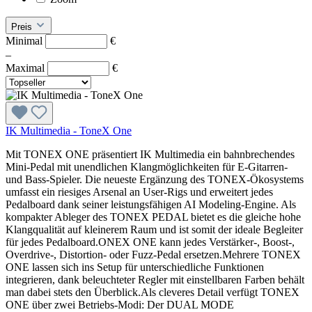
Preis
Minimal
€
–
Maximal
€
IK Multimedia - ToneX One
Mit TONEX ONE präsentiert IK Multimedia ein bahnbrechendes
Mini-Pedal mit unendlichen Klangmöglichkeiten für E-Gitarren-
und Bass-Spieler. Die neueste Ergänzung des TONEX-Ökosystems
umfasst ein riesiges Arsenal an User-Rigs und erweitert jedes
Pedalboard dank seiner leistungsfähigen AI Modeling-Engine. Als
kompakter Ableger des TONEX PEDAL bietet es die gleiche hohe
Klangqualität auf kleinerem Raum und ist somit der ideale Begleiter
für jedes Pedalboard.ONEX ONE kann jedes Verstärker-, Boost-,
Overdrive-, Distortion- oder Fuzz-Pedal ersetzen.Mehrere TONEX
ONE lassen sich ins Setup für unterschiedliche Funktionen
integrieren, dank beleuchteter Regler mit einstellbaren Farben behält
man dabei stets den Überblick.Als cleveres Detail verfügt TONEX
ONE über zwei Betriebs-Modi: Der DUAL MODE