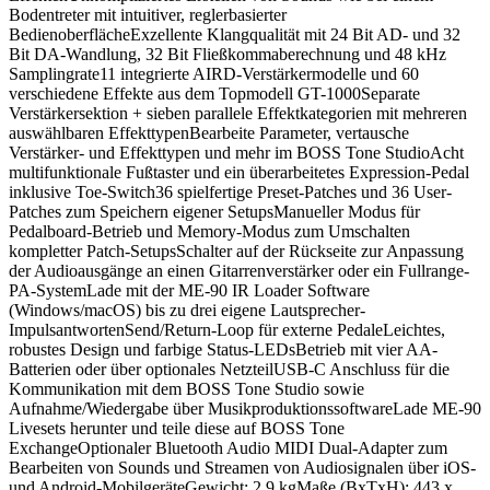
Bodentreter mit intuitiver, reglerbasierter
BedienoberflächeExzellente Klangqualität mit 24 Bit AD- und 32
Bit DA-Wandlung, 32 Bit Fließkommaberechnung und 48 kHz
Samplingrate11 integrierte AIRD-Verstärkermodelle und 60
verschiedene Effekte aus dem Topmodell GT-1000Separate
Verstärkersektion + sieben parallele Effektkategorien mit mehreren
auswählbaren EffekttypenBearbeite Parameter, vertausche
Verstärker- und Effekttypen und mehr im BOSS Tone StudioAcht
multifunktionale Fußtaster und ein überarbeitetes Expression-Pedal
inklusive Toe-Switch36 spielfertige Preset-Patches und 36 User-
Patches zum Speichern eigener SetupsManueller Modus für
Pedalboard-Betrieb und Memory-Modus zum Umschalten
kompletter Patch-SetupsSchalter auf der Rückseite zur Anpassung
der Audioausgänge an einen Gitarrenverstärker oder ein Fullrange-
PA-SystemLade mit der ME-90 IR Loader Software
(Windows/macOS) bis zu drei eigene Lautsprecher-
ImpulsantwortenSend/Return-Loop für externe PedaleLeichtes,
robustes Design und farbige Status-LEDsBetrieb mit vier AA-
Batterien oder über optionales NetzteilUSB-C Anschluss für die
Kommunikation mit dem BOSS Tone Studio sowie
Aufnahme/Wiedergabe über MusikproduktionssoftwareLade ME-90
Livesets herunter und teile diese auf BOSS Tone
ExchangeOptionaler Bluetooth Audio MIDI Dual-Adapter zum
Bearbeiten von Sounds und Streamen von Audiosignalen über iOS-
und Android-MobilgeräteGewicht: 2,9 kgMaße (BxTxH): 443 x