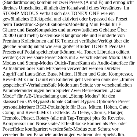
(Standardmodus) kombiniert zwei Presets (A und B) und ermöglicht
direktes Umschalten, ähnlich der Kanalwahl eines Verstärkers. Im
STOMP-MODUS verhält sich das TONEX ONE wie ein
gewöhnliches Effektpedal und aktiviert oder bypassed das Preset
beim Tasterdruck.Spezifikationen:Modelling Mini Pedal für E-
Gitarre und BassKompaktes und unverwüstliches Gehäuse Über
20.000 (und mehr) kostenlose Klangmodelle und Hunderte von
Premium Kollektionen auf IK Tone.net verfügbarVerfügt über die
gleiche Soundqualität wie sein großer Bruder TONEX Pedal20
Presets auf Pedal speicherbar (können via Tonex Librarian editiert
werden)3 zuweisbare Preset-Slots mit 2 verschiedenen Modi: Dual-
Modus und Stomp-Modus Quick-TunerKann als Audio-Interface für
Aufnahmen oder zum Mitspielen verwendet werden Direkter
Zugriff auf Lautstärke, Bass, Mitten, Höhen und Gate, Kompressor,
Reverb-Mix und GainKein Editieren geht verloren dank des „Immer
gespeichert“-VerhaltensSafe Mode zum Schutz vor versehentlichen
Parameteränderungen beim SpielenZwei Betriebsarten: „Dual
Mode“ für A/B-Umschaltung und „Stomp Modus“ für den
klassischen ON/BypassGlobale Cabinet-Bypass-OptionPro Preset
personalisierbare RGB-Potiknöpfe für Bass, Mitten, Höhen, Gate,
Comp, und Reverb-Mix15 Effekte: 2x Delay, Chorus, Flanger,
Tremolo, Phaser, Rotary (alle mit Tap-Tempo) plus 6x Reverbs,
Kompressor und Noise Gate7 Effektblöcke können als Pre- oder
Posteffekte konfiguriert werdenSafe-Modus zum Schutz vor
versehentlichen Parameteränderungen während des SpielsUltra-