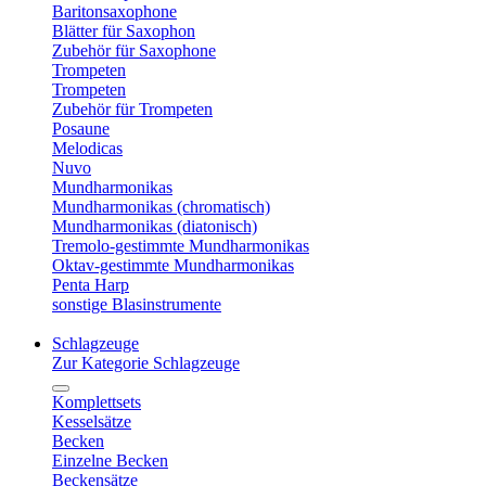
Baritonsaxophone
Blätter für Saxophon
Zubehör für Saxophone
Trompeten
Trompeten
Zubehör für Trompeten
Posaune
Melodicas
Nuvo
Mundharmonikas
Mundharmonikas (chromatisch)
Mundharmonikas (diatonisch)
Tremolo-gestimmte Mundharmonikas
Oktav-gestimmte Mundharmonikas
Penta Harp
sonstige Blasinstrumente
Schlagzeuge
Zur Kategorie Schlagzeuge
Komplettsets
Kesselsätze
Becken
Einzelne Becken
Beckensätze