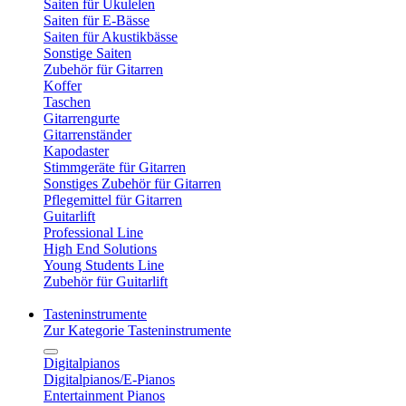
Saiten für Ukulelen
Saiten für E-Bässe
Saiten für Akustikbässe
Sonstige Saiten
Zubehör für Gitarren
Koffer
Taschen
Gitarrengurte
Gitarrenständer
Kapodaster
Stimmgeräte für Gitarren
Sonstiges Zubehör für Gitarren
Pflegemittel für Gitarren
Guitarlift
Professional Line
High End Solutions
Young Students Line
Zubehör für Guitarlift
Tasteninstrumente
Zur Kategorie Tasteninstrumente
Digitalpianos
Digitalpianos/E-Pianos
Entertainment Pianos