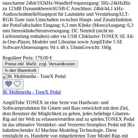
rauscharme 24bit/192kHz-WandlerFrequenzgang: 5Hz-24kHzBis
zu 123dB DynamikbereichUSB-C Anschluss: 24bit/44,1 kHz-
AudioschnittstelleHauptpoti für Lautstärke und VerstärkungALT-
RGB-Taste zum Umschalten zwischen Haupt- und Zusatzfunktion
der PotisFußschalter Eingang: 6,3 mm Klinke (Mono)Ausgang: 6,3
mm StereoklinkeStromversorgung: DC Netzteil (nicht im
Lieferumfang enthalten) oder via USB CInklusive TONEX SE All-
in-One-Player, Modeler und Librarian sowie AmpliTube 5 SE
SoftwareAbmessungen: 94 x 48 x 53mmGewicht: 160g
Regulärer Preis:
179,00 €
Preise inkl. MwSt. zzgl. Versandkosten
In den Warenkorb
IK Multimedia - ToneX Pedal
AmpliTube TONEX ist eine Serie von Hardware- und
Softwareprodukten für Gitarre und Bass entwickelt mit dem Ziel,
dem Benutzer die Möglichkeit zu geben, jedes beliebige Gitarren-
Rig auf der Welt zu erfassen/erstellen und zu spielen.TONEX Pedal
ist das ultimative Verstärker- und Verzerrer-Stompbox Pedal mit IKs
bahnbrechender AI Machine Modeling Technologie. Diese
ermöglicht es, Hunderte von mitgelieferten Tone Model Rigs mit