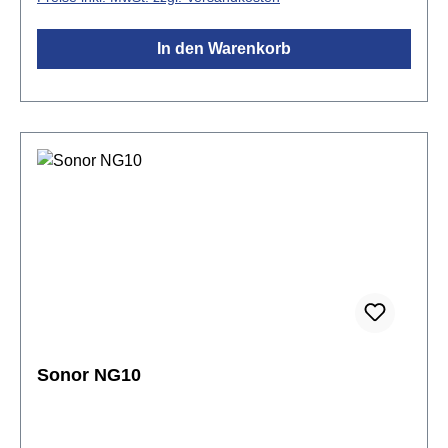
Klangbildkompakte Bauweise mit integrierten
Griffentextilumwickelte Klangstab-Auflagen für lange
In den Warenkorb
Haltbarkeitinkl. 2 Schlägel CS 44
Sonor NG10