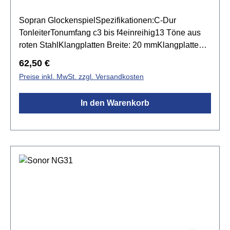
Sopran GlockenspielSpezifikationen:C-Dur
TonleiterTonumfang c3 bis f4einreihig13 Töne aus
roten StahlKlangplatten Breite: 20 mmKlangplatten
Stärke: 2 mmResonanzkasten aus
Regulärer Preis:
62,50 €
Buchenmassivholz & Buchensperrholzinkl. 1 Paar
Preise inkl. MwSt. zzgl. Versandkosten
SCH 40 Schlägel
In den Warenkorb