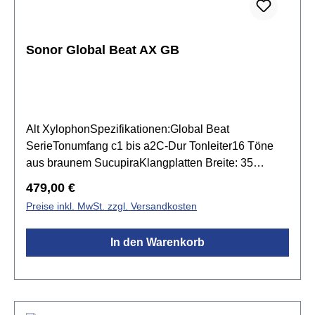
und f#2FSC zertifiniertes SperrholzFSC zertifiziertes
Pao Rosa Klangplatten: 30 x 15 mmabbruchsichere
Zapfenausklappbare Füßemit ZubehörfachGeringes
Sonor Global Beat AX GB
GewichtResonanzkasten stapelbar bis zu 5
InstrumenteAbmessung (L x B x H): 63cm x 39cm x
12cminkl. 1 Paar SCH 23 Schlägel
Alt XylophonSpezifikationen:Global Beat
SerieTonumfang c1 bis a2C-Dur Tonleiter16 Töne
aus braunem SucupiraKlangplatten Breite: 35
mmKlangplatten Stärke: 18 mmResonanzkasten aus
Regulärer Preis:
479,00 €
Birkensperrholzinkl. 1 Paar Spezialschlägel &
Preise inkl. MwSt. zzgl. Versandkosten
Tasche für die folgenden Töne fis1, bb1, fis2, bb2
In den Warenkorb