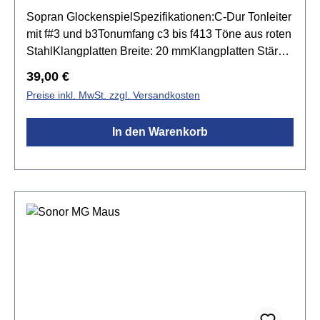
Sopran GlockenspielSpezifikationen:C-Dur Tonleiter
mit f#3 und b3Tonumfang c3 bis f413 Töne aus roten
StahlKlangplatten Breite: 20 mmKlangplatten Stärke:
2 mmweißer Resonanzkasten aus Kunststoff mit
Regulärer Preis:
39,00 €
Halter für Schlägel und f#3 und b3inkl. 1Paar
Preise inkl. MwSt. zzgl. Versandkosten
Schlägel SCH40
In den Warenkorb