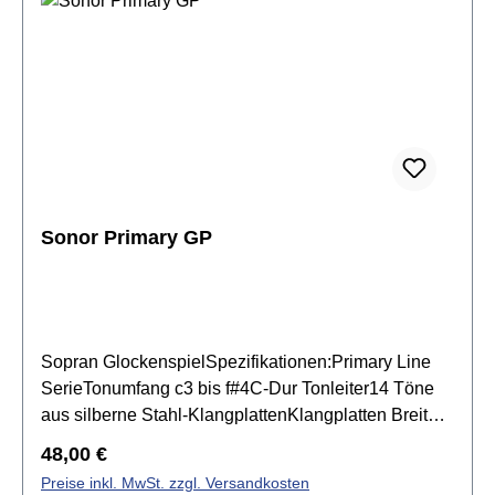
Sonor Primary GP
Sopran GlockenspielSpezifikationen:Primary Line
SerieTonumfang c3 bis f#4C-Dur Tonleiter14 Töne
aus silberne Stahl-KlangplattenKlangplatten Breite:
20 mmKlangplatten Stärke: 2 mmResonanzkasten
Regulärer Preis:
48,00 €
aus Buchenholzmassiv & gesperrtinkl. 1Paar
Preise inkl. MwSt. zzgl. Versandkosten
Schlägel SCH40