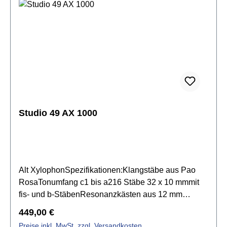
Studio 49 AX 1000
Alt XylophonSpezifikationen:Klangstäbe aus Pao
RosaTonumfang c1 bis a216 Stäbe 32 x 10 mmmit
fis- und b-StäbenResonanzkästen aus 12 mm
starken Kiefernholzmit Mehrfach-Resonanzkammern
Regulärer Preis:
449,00 €
für volumenreiches und harmonisches
Preise inkl. MwSt. zzgl. Versandkosten