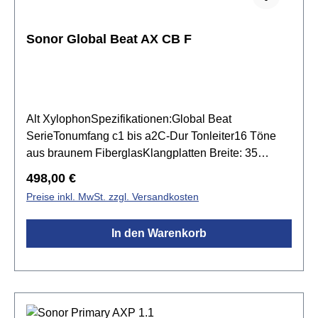
Sonor Global Beat AX CB F
Alt XylophonSpezifikationen:Global Beat
SerieTonumfang c1 bis a2C-Dur Tonleiter16 Töne
aus braunem FiberglasKlangplatten Breite: 35
mmKlangplatten Stärke: 18 mmResonanzkasten aus
Regulärer Preis:
498,00 €
Birkensperrholzinkl. 1 Paar Spezialschlägel &
Preise inkl. MwSt. zzgl. Versandkosten
Tasche für die folgenden Töne fis1, bb1, fis2, bb2
In den Warenkorb