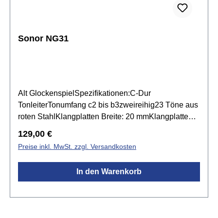
Sonor NG31
Alt GlockenspielSpezifikationen:C-Dur
TonleiterTonumfang c2 bis b3zweireihig23 Töne aus
roten StahlKlangplatten Breite: 20 mmKlangplatten
Stärke: 2 mmResonanzkasten aus
Regulärer Preis:
129,00 €
Buchenmassivholz & Buchensperrholzinkl. 1 Paar
Preise inkl. MwSt. zzgl. Versandkosten
SCH 40 Schlägel
In den Warenkorb