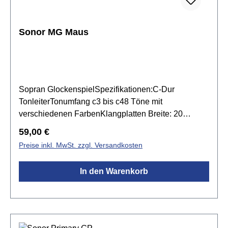
Sonor MG Maus
Sopran GlockenspielSpezifikationen:C-Dur
TonleiterTonumfang c3 bis c48 Töne mit
verschiedenen FarbenKlangplatten Breite: 20
mmKlangplatten Stärke: 2 mmResonanzkasten aus
Regulärer Preis:
59,00 €
massiven Kiefernholzinkl. 1 Paar SCH 40 Schlägel
Preise inkl. MwSt. zzgl. Versandkosten
In den Warenkorb