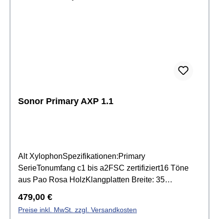
Sonor Primary AXP 1.1
Alt XylophonSpezifikationen:Primary
SerieTonumfang c1 bis a2FSC zertifiziert16 Töne
aus Pao Rosa HolzKlangplatten Breite: 35
mmKlangplatten Stärke: 18 mmResonanzkasten aus
Regulärer Preis:
479,00 €
gesperrtem Birkensperrholzinkl. 1 Paar SCH 23
Preise inkl. MwSt. zzgl. Versandkosten
Filzkopfschlägel