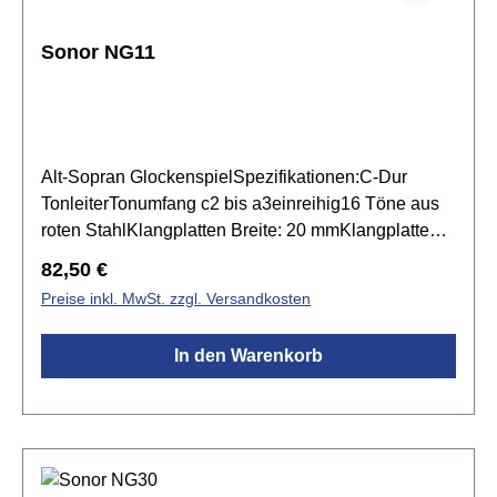
Paar SCH 40S Holzkopfschlägel
Sonor NG11
Alt-Sopran GlockenspielSpezifikationen:C-Dur
TonleiterTonumfang c2 bis a3einreihig16 Töne aus
roten StahlKlangplatten Breite: 20 mmKlangplatten
Stärke: 2 mmResonanzkasten aus
Regulärer Preis:
82,50 €
Buchenmassivholz & Buchensperrholzinkl. 1 Paar
Preise inkl. MwSt. zzgl. Versandkosten
SCH 40 Schlägel
In den Warenkorb