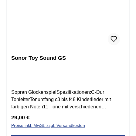
Sonor Toy Sound GS
Sopran GlockenspielSpezifikationen:C-Dur
TonleiterTonumfang c3 bis f48 Kinderlieder mit
farbigen Noten11 Töne mit verschiedenen
FarbenKlangplatten Breite: 20 mmKlangplatten
Regulärer Preis:
29,00 €
Stärke: 2 mmResonanzkasten aus gelbem Kunststoff
Preise inkl. MwSt. zzgl. Versandkosten
mit einem Halter für Schlägel und fis3 und bb3inkl. 1
Paar SCH 40 Schlägel