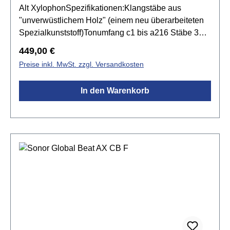
Alt XylophonSpezifikationen:Klangstäbe aus
"unverwüstlichem Holz" (einem neu überarbeiteten
Spezialkunststoff)Tonumfang c1 bis a216 Stäbe 32 x
10 mmmit fis- und b-StäbenKlangstäbe mit
Regulärer Preis:
449,00 €
aufgedruckter Notation sowohl in „c-d-e" als auch in
Preise inkl. MwSt. zzgl. Versandkosten
„do-re-mi"Resonanzkästen aus 12 mm starken
Kiefernholzmit Mehrfach-Resonanzkammern für
In den Warenkorb
volumenreiches und harmonisches
Klangbildkompakte Bauweise mit integrierten
Griffentextilumwickelte Klangstab-Auflagen für lange
Haltbarkeitinkl. 2 Schlägel CS 44