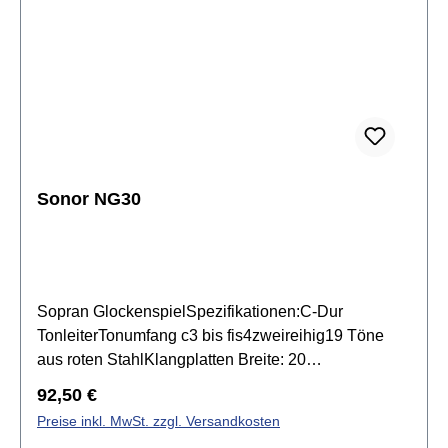
Sonor NG30
Sopran GlockenspielSpezifikationen:C-Dur
TonleiterTonumfang c3 bis fis4zweireihig19 Töne
aus roten StahlKlangplatten Breite: 20
mmKlangplatten Stärke: 2 mmResonanzkasten aus
Regulärer Preis:
92,50 €
Buchenmassivholz & Buchensperrholzinkl. 1 Paar
Preise inkl. MwSt. zzgl. Versandkosten
SCH 40 Schlägel