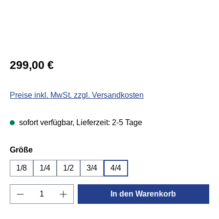
Regulärer Preis:
299,00 €
Preise inkl. MwSt. zzgl. Versandkosten
sofort verfügbar, Lieferzeit: 2-5 Tage
auswählen
Größe
1/8
1/4
1/2
3/4
4/4
Produkt Anzahl: Gib den gewünschten Wert e
In den Warenkorb