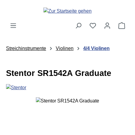
Zum Hauptinhalt springen
Ware
Streichinstrumente
Violinen
4/4 Violinen
Stentor SR1542A Graduate
Bildergalerie überspringen