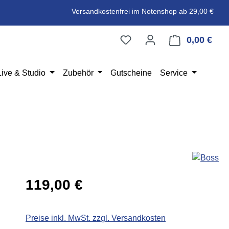
Versandkostenfrei im Notenshop ab 29,00 €
0,00 €
Ware
Live & Studio
Zubehör
Gutscheine
Service
Regulärer Preis:
119,00 €
Preise inkl. MwSt. zzgl. Versandkosten