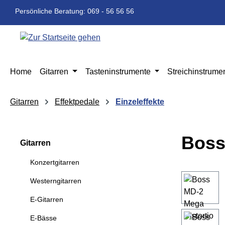
m Hauptinhalt springen
Zur Suche springen
Zur Hauptnavigation springen
Persönliche Beratung: 069 - 56 56 56
Home
Gitarren
Tasteninstrumente
Streichinstrume
Gitarren
Effektpedale
Einzeleffekte
Boss
Gitarren
Konzertgitarren
Bildergaleri
Westerngitarren
E-Gitarren
E-Bässe