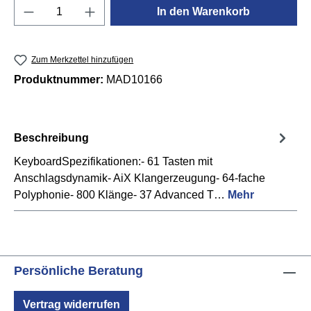
Produkt Anzahl: Gib den gewünschten Wert e
In den Warenkorb
Zum Merkzettel hinzufügen
Produktnummer:
MAD10166
Beschreibung
KeyboardSpezifikationen:- 61 Tasten mit
Anschlagsdynamik- AiX Klangerzeugung- 64-fache
Polyphonie- 800 Klänge- 37 Advanced T…
Mehr
Persönliche Beratung
Vertrag widerrufen