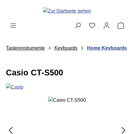
Zum Hauptinhalt springen
Ware
Tasteninstrumente
Keyboards
Home Keyboards
Casio CT-S500
Bildergalerie überspringen