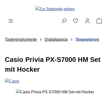
Zum Hauptinhalt springen
Ware
Tasteninstrumente
Digitalpianos
Stagepianos
Casio Privia PX-S7000 HM Set
mit Hocker
Bildergalerie überspringen