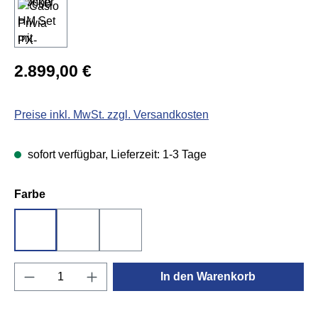
Regulärer Preis:
2.899,00 €
Preise inkl. MwSt. zzgl. Versandkosten
sofort verfügbar, Lieferzeit: 1-3 Tage
auswählen
Farbe
Harmonious Mustard
Schwarz
Weiß
Produkt Anzahl: Gib den gewünschten Wert e
In den Warenkorb