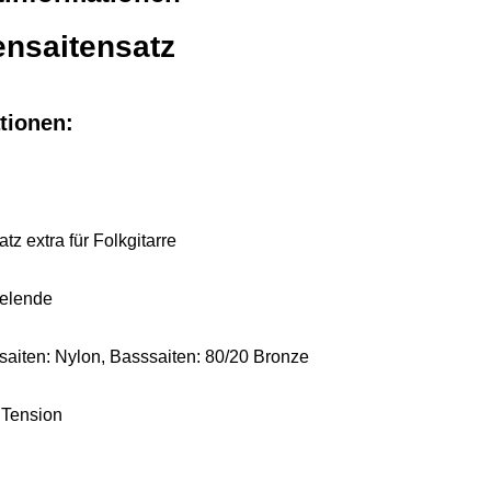
ensaitensatz
tionen:
tz extra für Folkgitarre
gelende
saiten: Nylon, Basssaiten: 80/20 Bronze
 Tension