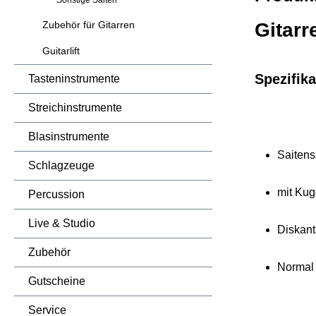
Sonstige Saiten
Zubehör für Gitarren
Gitarr
Guitarlift
Spezifika
Tasteninstrumente
Streichinstrumente
Blasinstrumente
Saitensa
Schlagzeuge
mit Ku
Percussion
Live & Studio
Diskant
Zubehör
Normal
Gutscheine
Service