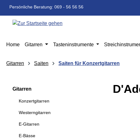
m Hauptinhalt springen
Zur Suche springen
Zur Hauptnavigation springen
Persönliche Beratung: 069 - 56 56 56
Home
Gitarren
Tasteninstrumente
Streichinstrume
Gitarren
Saiten
Saiten für Konzertgitarren
D'Ad
Gitarren
Konzertgitarren
Bildergaleri
Westerngitarren
E-Gitarren
E-Bässe