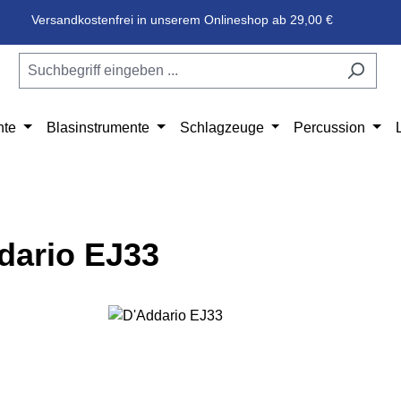
Versandkostenfrei in unserem Onlineshop ab 29,00 €
nte
Blasinstrumente
Schlagzeuge
Percussion
dario EJ33
e überspringen