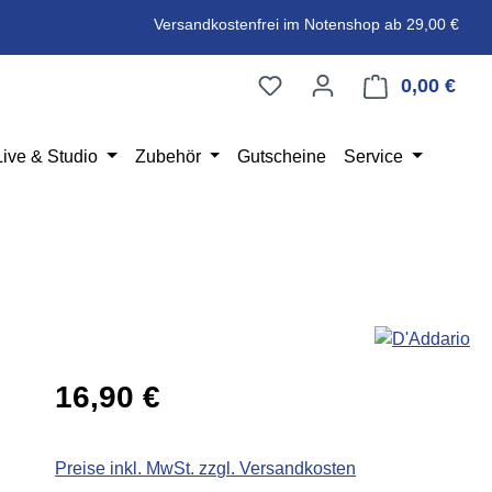
Versandkostenfrei im Notenshop ab 29,00 €
0,00 €
Ware
Live & Studio
Zubehör
Gutscheine
Service
Regulärer Preis:
16,90 €
Preise inkl. MwSt. zzgl. Versandkosten