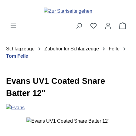
Zum Hauptinhalt springen
Ware
Schlagzeuge
Zubehör für Schlagzeuge
Felle
Tom Felle
Evans UV1 Coated Snare
Batter 12"
Bildergalerie überspringen