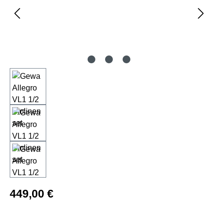
Regulärer Preis:
449,00 €