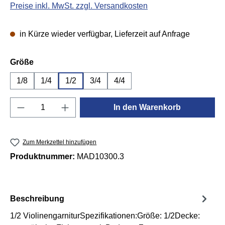
Preise inkl. MwSt. zzgl. Versandkosten
in Kürze wieder verfügbar, Lieferzeit auf Anfrage
auswählen
Größe
1/8
1/4
1/2
3/4
4/4
Produkt Anzahl: Gib den gewünschten Wert e
In den Warenkorb
Zum Merkzettel hinzufügen
Produktnummer:
MAD10300.3
Beschreibung
1/2 ViolinengarniturSpezifikationen:Größe: 1/2Decke: