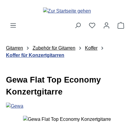
Zum Hauptinhalt springen
Ware
Gitarren
Zubehör für Gitarren
Koffer
Koffer für Konzertgitarren
Gewa Flat Top Economy
Konzertgitarre
Bildergalerie überspringen