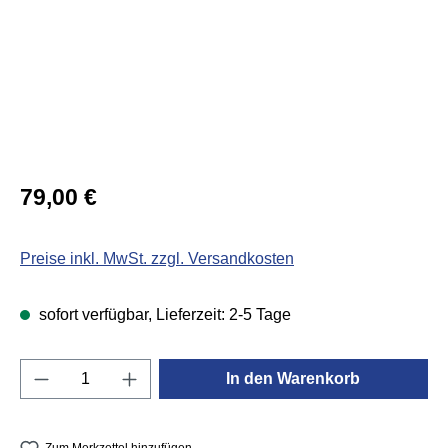
Regulärer Preis:
79,00 €
Preise inkl. MwSt. zzgl. Versandkosten
sofort verfügbar, Lieferzeit: 2-5 Tage
Produkt Anzahl: Gib den gewünschten Wert e
In den Warenkorb
Zum Merkzettel hinzufügen