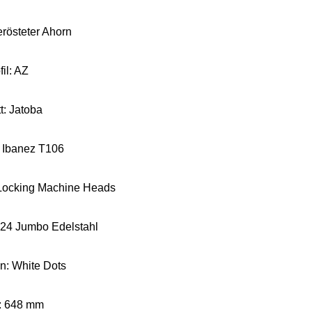
erösteter Ahorn
il: AZ
tt: Jatoba
 Ibanez T106
 Locking Machine Heads
24 Jumbo Edelstahl
n: White Dots
: 648 mm