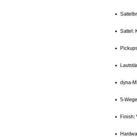
Sattelb
Sattel: 
Pickup
Lautstä
dyna-MI
5-Wege
Finish:
Hardwa