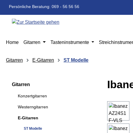
m Hauptinhalt springen
Zur Suche springen
Zur Hauptnavigation springen
Persönliche Beratung: 069 - 56 56 56
Home
Gitarren
Tasteninstrumente
Streichinstrume
Gitarren
E-Gitarren
ST Modelle
Iban
Gitarren
Konzertgitarren
Bildergaleri
Westerngitarren
E-Gitarren
ST Modelle