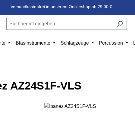
Versandkostenfrei in unserem Onlineshop ab 29,00 €
nte
Blasinstrumente
Schlagzeuge
Percussion
ez AZ24S1F-VLS
e überspringen