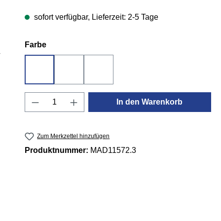
sofort verfügbar, Lieferzeit: 2-5 Tage
auswählen
Farbe
Violin Sunburst
Transparent Black Sunburst
Transparent Turquoise Burst
Produkt Anzahl: Gib den gewünschten 
In den Warenkorb
Zum Merkzettel hinzufügen
Produktnummer:
MAD11572.3