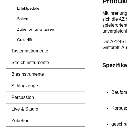
Produk
Effektpedale
Mit ihrer un
Saiten
sich die AZ 
spielerorien
Zubehör für Gitarren
unvergleichl
Guitarlift
Die AZ24S1F
Griffbrett.
Tasteninstrumente
Streichinstrumente
Spezifika
Blasinstrumente
Schlagzeuge
Bauform
Percussion
Korpus:
Live & Studio
Zubehör
geschra