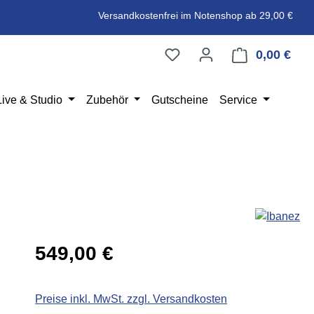
Versandkostenfrei im Notenshop ab 29,00 €
0,00 €
Ware
Live & Studio
Zubehör
Gutscheine
Service
Regulärer Preis:
549,00 €
Preise inkl. MwSt. zzgl. Versandkosten