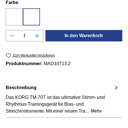
auswählen
Farbe
Schwarz
Weiß
Produkt Anzahl: Gib den gewünschten Wert e
In den Warenkorb
Zum Merkzettel hinzufügen
Produktnummer:
MAD10713.2
Beschreibung
Das KORG TM-70T ist das ultimative Stimm- und
Rhythmus-Trainingsgerät für Blas- und
Streichinstrumente. Mit einer neuen Tra…
Mehr