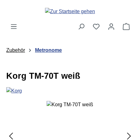
Zum Hauptinhalt springen
Ware
Zubehör
Metronome
Korg TM-70T weiß
Bildergalerie überspringen