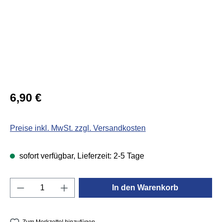
Regulärer Preis:
6,90 €
Preise inkl. MwSt. zzgl. Versandkosten
sofort verfügbar, Lieferzeit: 2-5 Tage
Produkt Anzahl: Gib den gewünschten Wert e
In den Warenkorb
Zum Merkzettel hinzufügen