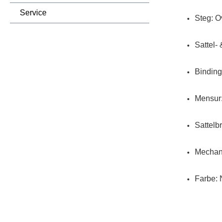
Service
Steg: O
Sattel-
Bindin
Mensur
Sattelb
Mechani
Farbe: 