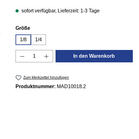
sofort verfügbar, Lieferzeit: 1-3 Tage
auswählen
Größe
1/8
1/4
Produkt Anzahl: Gib den gewünschten 
In den Warenkorb
Zum Merkzettel hinzufügen
Produktnummer:
MAD10018.2