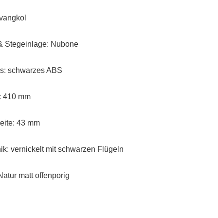
vangkol
 & Stegeinlage: Nubone
gs: schwarzes ABS
: 410 mm
reite: 43 mm
k: vernickelt mit schwarzen Flügeln
Natur matt offenporig