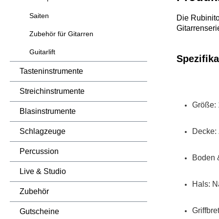
Saiten
Die Rubinit
Gitarrenseri
Zubehör für Gitarren
Guitarlift
Spezifika
Tasteninstrumente
Streichinstrumente
Größe: 
Blasinstrumente
Schlagzeuge
Decke:
Percussion
Boden 
Live & Studio
Hals: N
Zubehör
Griffbre
Gutscheine