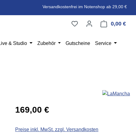
Versandkostenfrei im Notenshop ab 29,00 €
0,00 €
Ware
Live & Studio
Zubehör
Gutscheine
Service
Regulärer Preis:
169,00 €
Preise inkl. MwSt. zzgl. Versandkosten