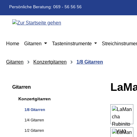
m Hauptinhalt springen
Zur Suche springen
Zur Hauptnavigation springen
Persönliche Beratung: 069 - 56 56 56
Home
Gitarren
Tasteninstrumente
Streichinstrume
Gitarren
Konzertgitarren
1/8 Gitarren
LaMa
Gitarren
Konzertgitarren
Bildergaleri
1/8 Gitarren
1/4 Gitarren
1/2 Gitarren