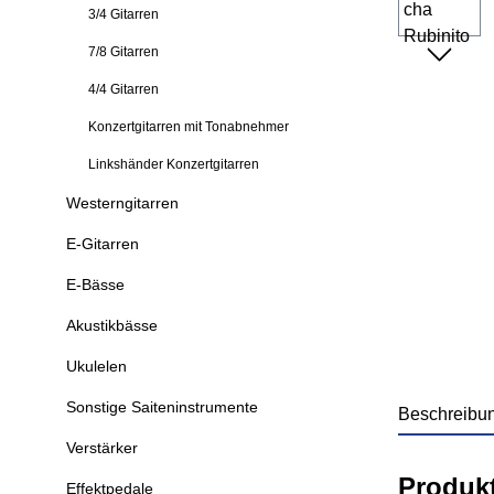
3/4 Gitarren
7/8 Gitarren
4/4 Gitarren
Konzertgitarren mit Tonabnehmer
Linkshänder Konzertgitarren
Westerngitarren
E-Gitarren
E-Bässe
Akustikbässe
Ukulelen
Sonstige Saiteninstrumente
Beschreibu
Verstärker
Produk
Effektpedale