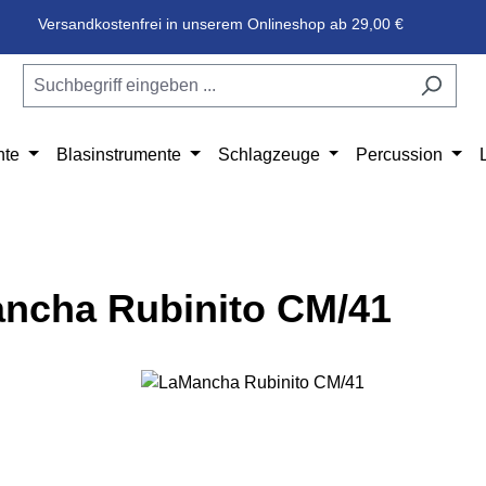
Versandkostenfrei in unserem Onlineshop ab 29,00 €
nte
Blasinstrumente
Schlagzeuge
Percussion
ncha Rubinito CM/41
e überspringen