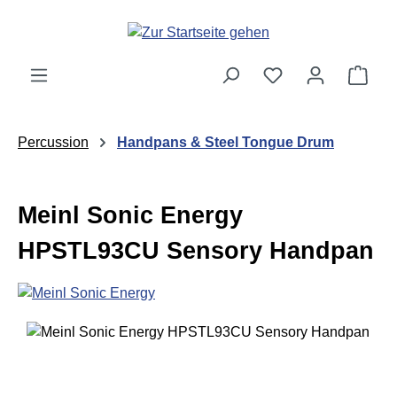
Zum Hauptinhalt springen
Ware
Percussion
Handpans & Steel Tongue Drum
Meinl Sonic Energy
HPSTL93CU Sensory Handpan
Bildergalerie überspringen