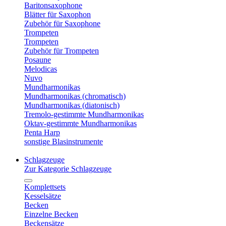
Baritonsaxophone
Blätter für Saxophon
Zubehör für Saxophone
Trompeten
Trompeten
Zubehör für Trompeten
Posaune
Melodicas
Nuvo
Mundharmonikas
Mundharmonikas (chromatisch)
Mundharmonikas (diatonisch)
Tremolo-gestimmte Mundharmonikas
Oktav-gestimmte Mundharmonikas
Penta Harp
sonstige Blasinstrumente
Schlagzeuge
Zur Kategorie Schlagzeuge
Komplettsets
Kesselsätze
Becken
Einzelne Becken
Beckensätze