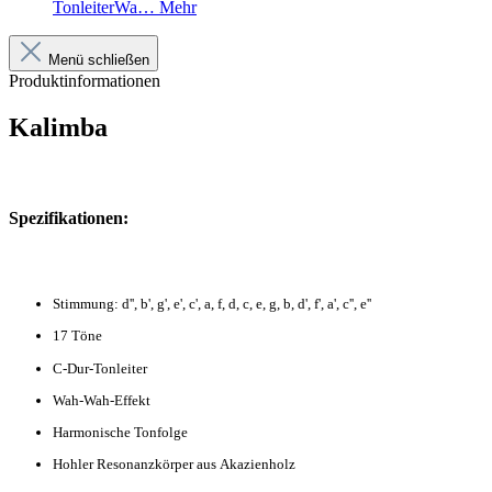
TonleiterWa…
Mehr
Menü schließen
Produktinformationen
Kalimba
Spezifikationen:
Stimmung: d'', b', g', e', c', a, f, d, c, e, g, b, d', f', a', c'', e''
17 Töne
C-Dur-Tonleiter
Wah-Wah-Effekt
Harmonische Tonfolge
Hohler Resonanzkörper aus Akazienholz