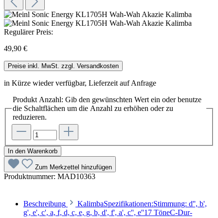
Regulärer Preis:
49,90 €
Preise inkl. MwSt. zzgl. Versandkosten
in Kürze wieder verfügbar, Lieferzeit auf Anfrage
Produkt Anzahl: Gib den gewünschten Wert ein oder benutze
die Schaltflächen um die Anzahl zu erhöhen oder zu
reduzieren.
In den Warenkorb
Zum Merkzettel hinzufügen
Produktnummer:
MAD10363
Beschreibung
KalimbaSpezifikationen:Stimmung: d'', b',
g', e', c', a, f, d, c, e, g, b, d', f', a', c'', e''17 TöneC-Dur-