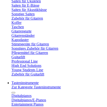
Saiten für Ukulelen
Saiten für E-Bässe
Saiten für Akustikbässe
Sonstige Saiten
Zubehör für Gitarren
Koffer
Taschen
Gitarrengurte
Gitarrenständer
Kapodaster
Stimmgeräte für Gitarren
Sonstiges Zubehör für Gitarren
Pflegemittel für Gitarren
Guitarlift
Professional Line
High End Solutions
Young Students Line
Zubehör für Guitarlift
Tasteninstrumente
Zur Kategorie Tasteninstrumente
Digitalpianos
Digitalpianos/E-Pianos
Entertainment Pianos