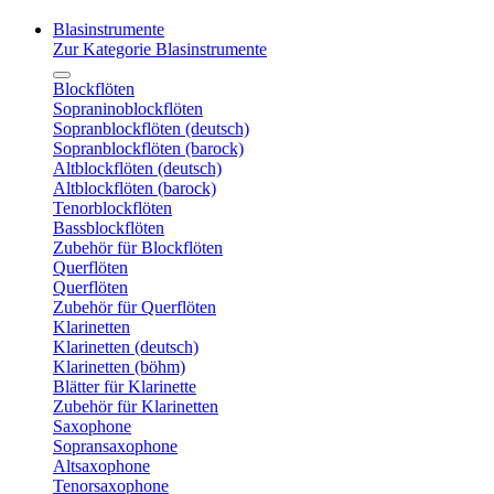
Blasinstrumente
Zur Kategorie Blasinstrumente
Blockflöten
Sopraninoblockflöten
Sopranblockflöten (deutsch)
Sopranblockflöten (barock)
Altblockflöten (deutsch)
Altblockflöten (barock)
Tenorblockflöten
Bassblockflöten
Zubehör für Blockflöten
Querflöten
Querflöten
Zubehör für Querflöten
Klarinetten
Klarinetten (deutsch)
Klarinetten (böhm)
Blätter für Klarinette
Zubehör für Klarinetten
Saxophone
Sopransaxophone
Altsaxophone
Tenorsaxophone