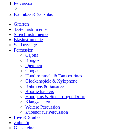
Percussion
Kalimbas & Sansulas
Gitarren
Tasteninstrumente
Streichinstrumente
Blasinstrumente
Schlagzeuge
Percussion
Cajons
Bongos
Djemben
Congas
Handtrommeln & Tambourines
Glockenspiele & Xylophone
Kalimbas & Sansulas
Boomwhackers
Handpans & Steel Tongue Drum
Klangschalen
Weitere Percussion
Zubehör für Percussion
Live & Studio
Zubehör
Gutscheine