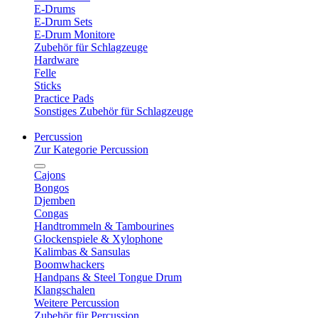
E-Drums
E-Drum Sets
E-Drum Monitore
Zubehör für Schlagzeuge
Hardware
Felle
Sticks
Practice Pads
Sonstiges Zubehör für Schlagzeuge
Percussion
Zur Kategorie Percussion
Cajons
Bongos
Djemben
Congas
Handtrommeln & Tambourines
Glockenspiele & Xylophone
Kalimbas & Sansulas
Boomwhackers
Handpans & Steel Tongue Drum
Klangschalen
Weitere Percussion
Zubehör für Percussion