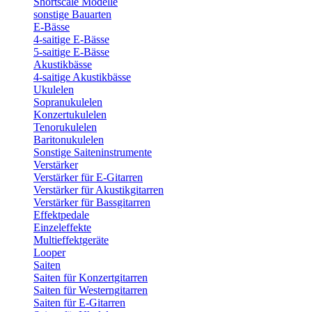
Shortscale Modelle
sonstige Bauarten
E-Bässe
4-saitige E-Bässe
5-saitige E-Bässe
Akustikbässe
4-saitige Akustikbässe
Ukulelen
Sopranukulelen
Konzertukulelen
Tenorukulelen
Baritonukulelen
Sonstige Saiteninstrumente
Verstärker
Verstärker für E-Gitarren
Verstärker für Akustikgitarren
Verstärker für Bassgitarren
Effektpedale
Einzeleffekte
Multieffektgeräte
Looper
Saiten
Saiten für Konzertgitarren
Saiten für Westerngitarren
Saiten für E-Gitarren