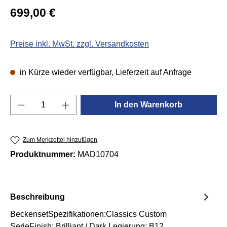
Regulärer Preis:
699,00 €
Preise inkl. MwSt. zzgl. Versandkosten
in Kürze wieder verfügbar, Lieferzeit auf Anfrage
Produkt Anzahl: Gib den gewünschten Wert e
In den Warenkorb
Zum Merkzettel hinzufügen
Produktnummer:
MAD10704
Beschreibung
BeckensetSpezifikationen:Classics Custom
SerieFinish: Brilliant / Dark Legierung: B12