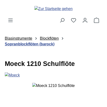
Zum Hauptinhalt springen
Ware
Blasinstrumente
Blockflöten
Sopranblockflöten (barock)
Moeck 1210 Schulflöte
Bildergalerie überspringen