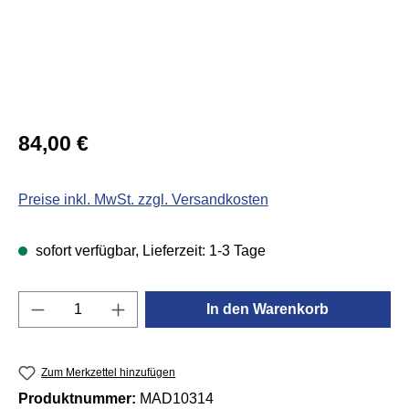
Regulärer Preis:
84,00 €
Preise inkl. MwSt. zzgl. Versandkosten
sofort verfügbar, Lieferzeit: 1-3 Tage
Produkt Anzahl: Gib den gewünschten Wert e
In den Warenkorb
Zum Merkzettel hinzufügen
Produktnummer:
MAD10314