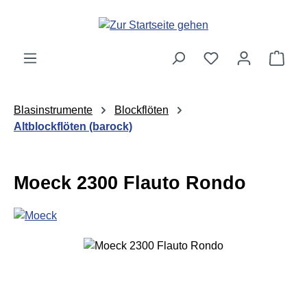
Zum Hauptinhalt springen
Ware
Blasinstrumente
Blockflöten
Altblockflöten (barock)
Moeck 2300 Flauto Rondo
Bildergalerie überspringen