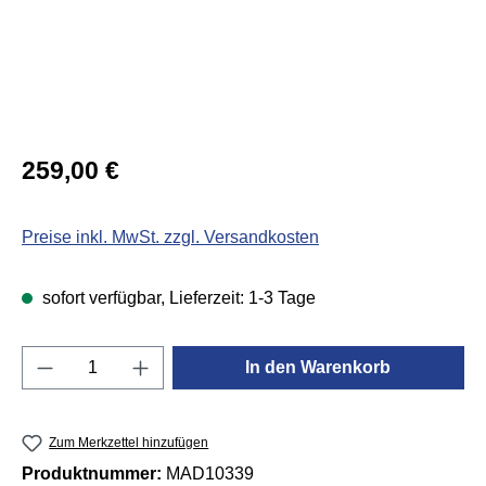
Regulärer Preis:
259,00 €
Preise inkl. MwSt. zzgl. Versandkosten
sofort verfügbar, Lieferzeit: 1-3 Tage
Produkt Anzahl: Gib den gewünschten Wert e
In den Warenkorb
Zum Merkzettel hinzufügen
Produktnummer:
MAD10339