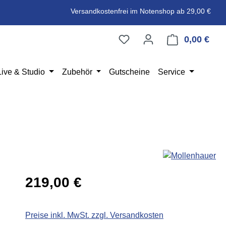
Versandkostenfrei im Notenshop ab 29,00 €
0,00 €
Ware
Live & Studio
Zubehör
Gutscheine
Service
Regulärer Preis:
219,00 €
Preise inkl. MwSt. zzgl. Versandkosten