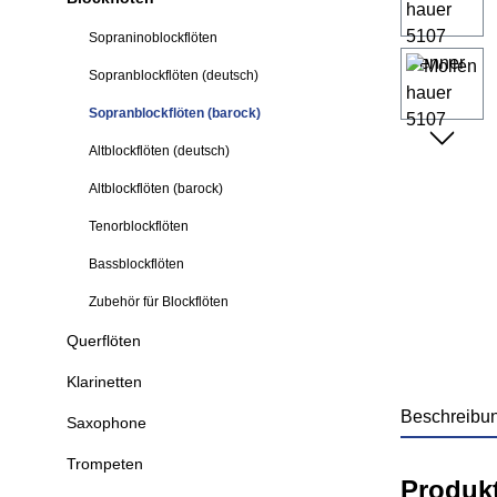
Sopraninoblockflöten
Sopranblockflöten (deutsch)
Sopranblockflöten (barock)
Altblockflöten (deutsch)
Altblockflöten (barock)
Tenorblockflöten
Bassblockflöten
Zubehör für Blockflöten
Querflöten
Klarinetten
Beschreibu
Saxophone
Trompeten
Produk