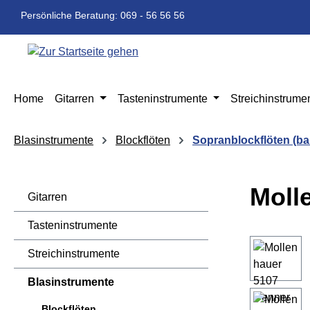
m Hauptinhalt springen
Zur Suche springen
Zur Hauptnavigation springen
Persönliche Beratung: 069 - 56 56 56
Home
Gitarren
Tasteninstrumente
Streichinstrume
Blasinstrumente
Blockflöten
Sopranblockflöten (ba
Moll
Gitarren
Tasteninstrumente
Bildergaleri
Streichinstrumente
Blasinstrumente
Blockflöten