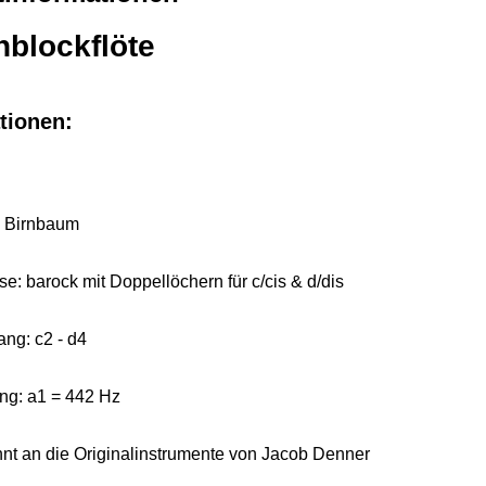
blockflöte
tionen:
: Birnbaum
ise: barock mit Doppellöchern für c/cis & d/dis
ng: c2 - d4
ng: a1 = 442 Hz
nt an die Originalinstrumente von Jacob Denner