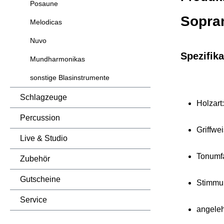
Posaune
Sopran
Melodicas
Nuvo
Spezifika
Mundharmonikas
sonstige Blasinstrumente
Schlagzeuge
Holzart
Percussion
Griffwe
Live & Studio
Tonumfa
Zubehör
Gutscheine
Stimmu
Service
angeleh