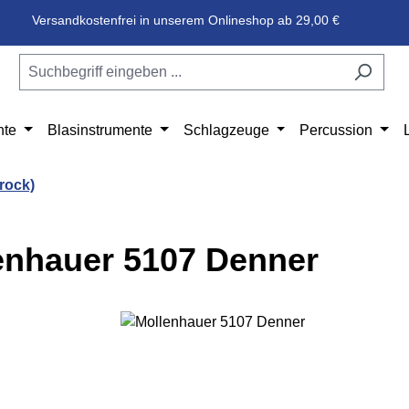
Versandkostenfrei in unserem Onlineshop ab 29,00 €
nte
Blasinstrumente
Schlagzeuge
Percussion
rock)
enhauer 5107 Denner
e überspringen