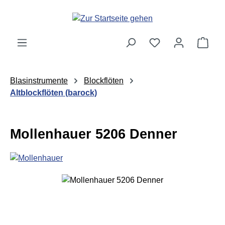
Zum Hauptinhalt springen
Ware
Blasinstrumente
Blockflöten
Altblockflöten (barock)
Mollenhauer 5206 Denner
Bildergalerie überspringen