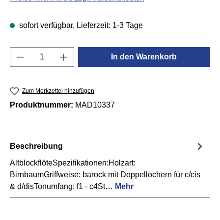
sofort verfügbar, Lieferzeit: 1-3 Tage
Produkt Anzahl: Gib den gewünschten Wert e
In den Warenkorb
Zum Merkzettel hinzufügen
Produktnummer:
MAD10337
Beschreibung
AltblockflöteSpezifikationen:Holzart:
BirnbaumGriffweise: barock mit Doppellöchern für c/cis
& d/disTonumfang: f1 - c4St…
Mehr