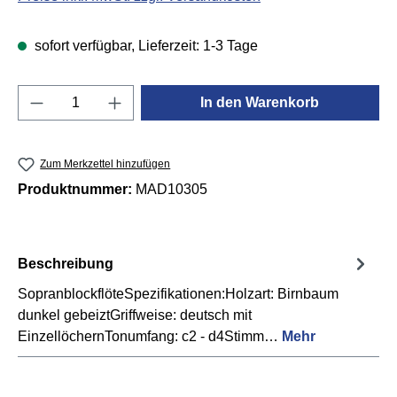
sofort verfügbar, Lieferzeit: 1-3 Tage
Produkt Anzahl: Gib den gewünschten Wert e
In den Warenkorb
Zum Merkzettel hinzufügen
Produktnummer:
MAD10305
Beschreibung
SopranblockflöteSpezifikationen:Holzart: Birnbaum
dunkel gebeiztGriffweise: deutsch mit
EinzellöchernTonumfang: c2 - d4Stimm…
Mehr