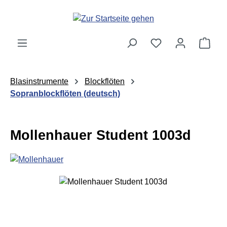
Zum Hauptinhalt springen
Ware
Blasinstrumente
Blockflöten
Sopranblockflöten (deutsch)
Mollenhauer Student 1003d
Bildergalerie überspringen