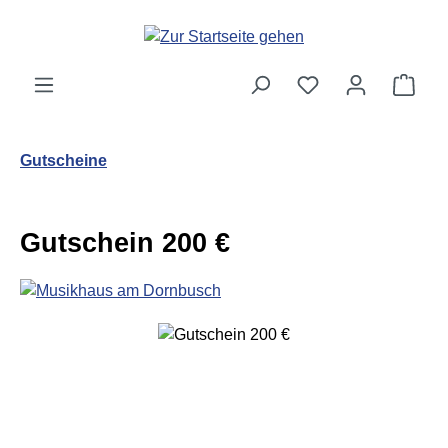
Zum Hauptinhalt springen
Ware
Gutscheine
Gutschein 200 €
Bildergalerie überspringen