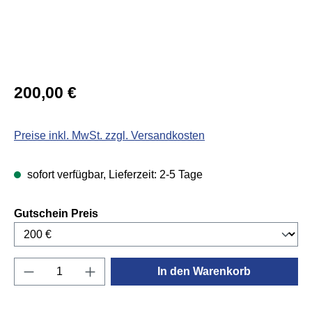
Regulärer Preis:
200,00 €
Preise inkl. MwSt. zzgl. Versandkosten
sofort verfügbar, Lieferzeit: 2-5 Tage
auswählen
Gutschein Preis
Produkt Anzahl: Gib den gewünschten Wert e
In den Warenkorb