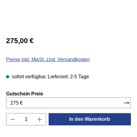
Regulärer Preis:
275,00 €
Preise inkl. MwSt. zzgl. Versandkosten
sofort verfügbar, Lieferzeit: 2-5 Tage
auswählen
Gutschein Preis
Produkt Anzahl: Gib den gewünschten Wert e
In den Warenkorb