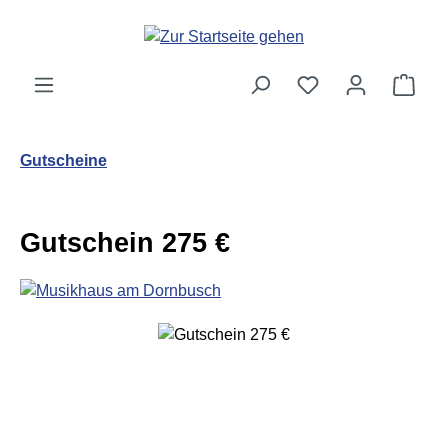
Zum Hauptinhalt springen
Ware
Gutscheine
Gutschein 275 €
Bildergalerie überspringen