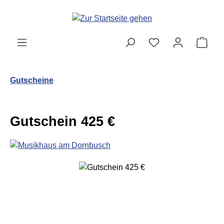
Zum Hauptinhalt springen
Ware
Gutscheine
Gutschein 425 €
Bildergalerie überspringen