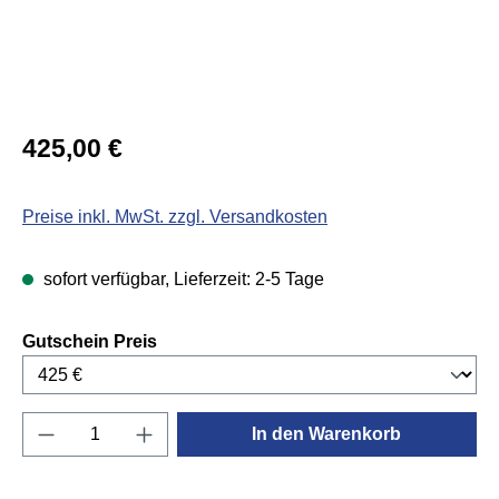
Regulärer Preis:
425,00 €
Preise inkl. MwSt. zzgl. Versandkosten
sofort verfügbar, Lieferzeit: 2-5 Tage
auswählen
Gutschein Preis
Produkt Anzahl: Gib den gewünschten Wert e
In den Warenkorb