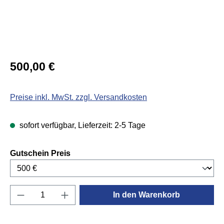
Regulärer Preis:
500,00 €
Preise inkl. MwSt. zzgl. Versandkosten
sofort verfügbar, Lieferzeit: 2-5 Tage
auswählen
Gutschein Preis
Produkt Anzahl: Gib den gewünschten Wert e
In den Warenkorb