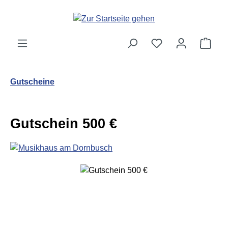
Zum Hauptinhalt springen
Ware
Gutscheine
Gutschein 500 €
Bildergalerie überspringen