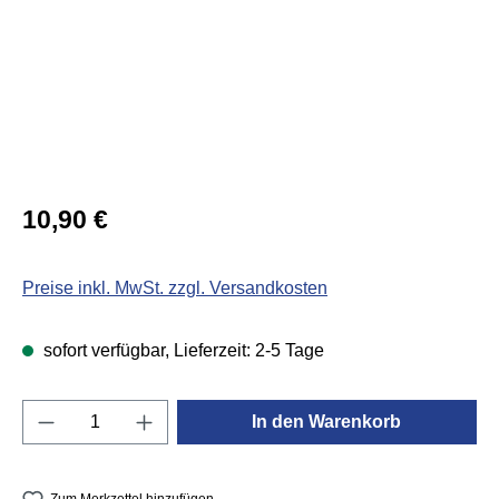
Regulärer Preis:
10,90 €
Preise inkl. MwSt. zzgl. Versandkosten
sofort verfügbar, Lieferzeit: 2-5 Tage
Produkt Anzahl: Gib den gewünschten Wert e
In den Warenkorb
Zum Merkzettel hinzufügen