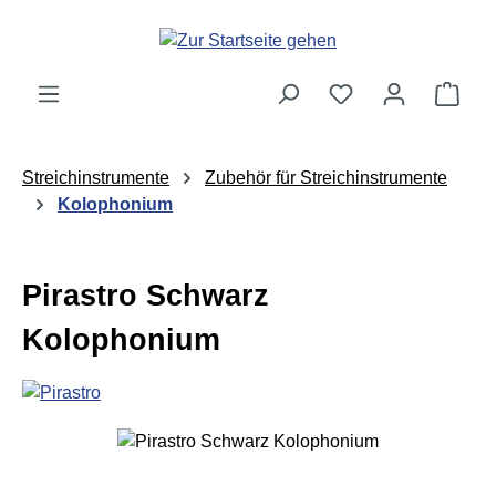
Zum Hauptinhalt springen
Ware
Streichinstrumente
Zubehör für Streichinstrumente
Kolophonium
Pirastro Schwarz
Kolophonium
Bildergalerie überspringen