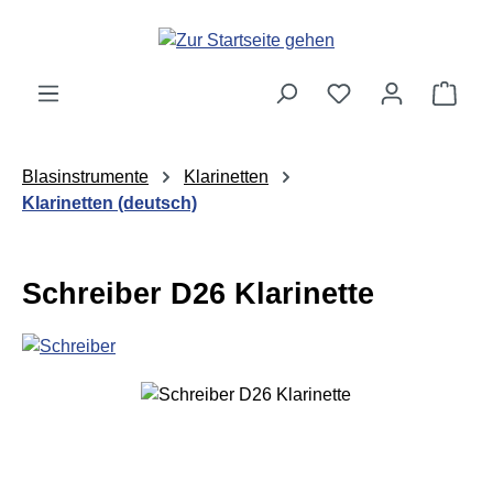
Zum Hauptinhalt springen
Ware
Blasinstrumente
Klarinetten
Klarinetten (deutsch)
Schreiber D26 Klarinette
Bildergalerie überspringen