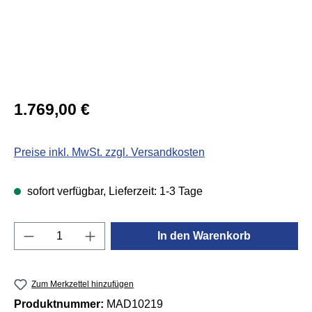
Regulärer Preis:
1.769,00 €
Preise inkl. MwSt. zzgl. Versandkosten
sofort verfügbar, Lieferzeit: 1-3 Tage
Produkt Anzahl: Gib den gewünschten Wert e
In den Warenkorb
Zum Merkzettel hinzufügen
Produktnummer:
MAD10219