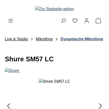
Zum Hauptinhalt springen
Ware
Live & Studio
Mikrofone
Dynamische Mikrofone
Shure SM57 LC
Bildergalerie überspringen