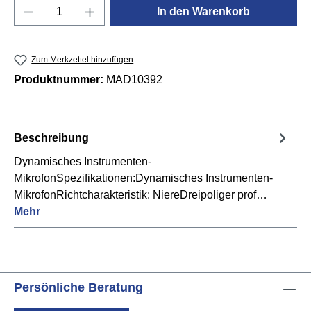
Produkt Anzahl: Gib den gewünschten Wert e
In den Warenkorb
Zum Merkzettel hinzufügen
Produktnummer:
MAD10392
Beschreibung
Dynamisches Instrumenten-
MikrofonSpezifikationen:Dynamisches Instrumenten-
MikrofonRichtcharakteristik: NiereDreipoliger prof…
Mehr
Persönliche Beratung