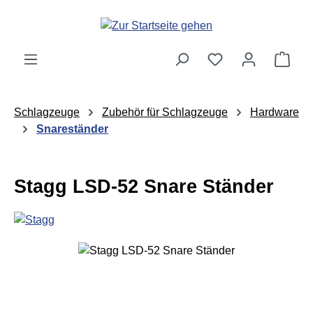
Zum Hauptinhalt springen
Ware
Schlagzeuge
Zubehör für Schlagzeuge
Hardware
Snareständer
Stagg LSD-52 Snare Ständer
Bildergalerie überspringen