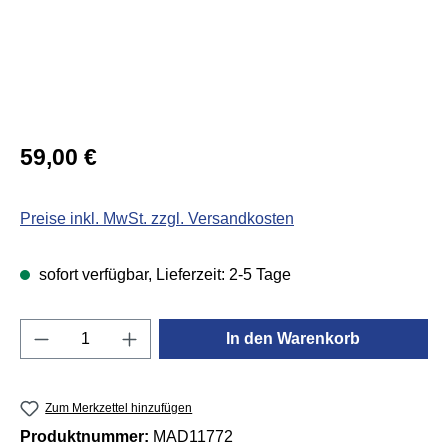
Regulärer Preis:
59,00 €
Preise inkl. MwSt. zzgl. Versandkosten
sofort verfügbar, Lieferzeit: 2-5 Tage
Produkt Anzahl: Gib den gewünschten Wert e
In den Warenkorb
Zum Merkzettel hinzufügen
Produktnummer:
MAD11772