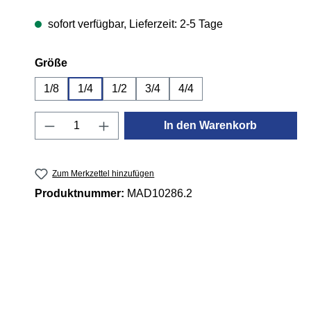
sofort verfügbar, Lieferzeit: 2-5 Tage
auswählen
Größe
1/8
1/4
1/2
3/4
4/4
Produkt Anzahl: Gib den gewünschten 
In den Warenkorb
Zum Merkzettel hinzufügen
Produktnummer:
MAD10286.2