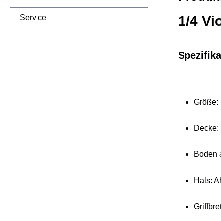
Service
1/4 Vi
Spezifika
Größe: 
Decke: 
Boden 
Hals: A
Griffbre