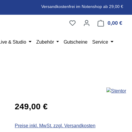
Versandkostenfrei im Notenshop ab 29,00 €
0,00 €
Ware
Live & Studio
Zubehör
Gutscheine
Service
Regulärer Preis:
249,00 €
Preise inkl. MwSt. zzgl. Versandkosten