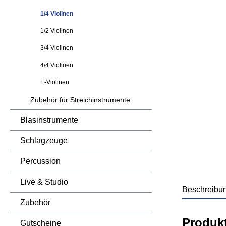
1/4 Violinen
1/2 Violinen
3/4 Violinen
4/4 Violinen
E-Violinen
Zubehör für Streichinstrumente
Blasinstrumente
Schlagzeuge
Percussion
Live & Studio
Beschreibu
Zubehör
Produk
Gutscheine