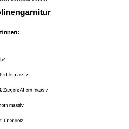
olinengarnitur
tionen:
1/4
Fichte massiv
& Zargen: Ahorn massiv
horn massiv
tt: Ebenholz