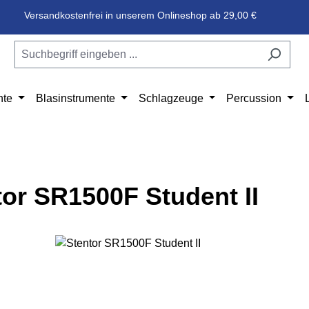
Versandkostenfrei in unserem Onlineshop ab 29,00 €
nte
Blasinstrumente
Schlagzeuge
Percussion
tor SR1500F Student II
e überspringen