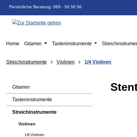
m Hauptinhalt springen
Zur Suche springen
Zur Hauptnavigation springen
Persönliche Beratung: 069 - 56 56 56
Home
Gitarren
Tasteninstrumente
Streichinstrume
Streichinstrumente
Violinen
1/4 Violinen
Sten
Gitarren
Tasteninstrumente
Bildergaleri
Streichinstrumente
Violinen
1/8 Violinen