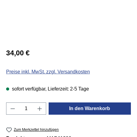
Regulärer Preis:
34,00 €
Preise inkl. MwSt. zzgl. Versandkosten
sofort verfügbar, Lieferzeit: 2-5 Tage
Produkt Anzahl: Gib den gewünschten Wert e
In den Warenkorb
Zum Merkzettel hinzufügen