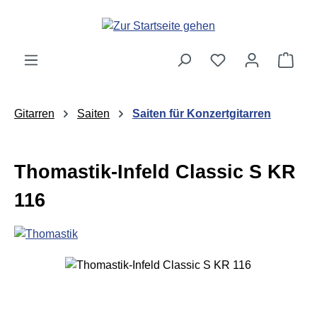
Zum Hauptinhalt springen
Ware
Gitarren
Saiten
Saiten für Konzertgitarren
Thomastik-Infeld Classic S KR
116
Bildergalerie überspringen