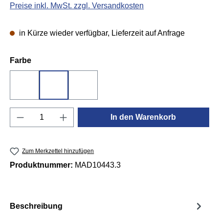
Preise inkl. MwSt. zzgl. Versandkosten
in Kürze wieder verfügbar, Lieferzeit auf Anfrage
auswählen
Farbe
Braun
Rot
Schwarz
Produkt Anzahl: Gib den gewünschten Wert e
In den Warenkorb
Zum Merkzettel hinzufügen
Produktnummer:
MAD10443.3
Beschreibung