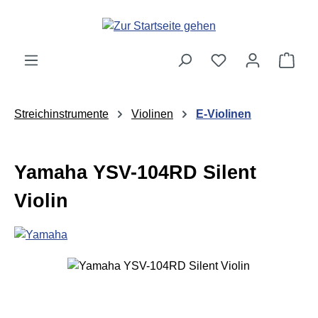
Zum Hauptinhalt springen
Ware
Streichinstrumente
Violinen
E-Violinen
Yamaha YSV-104RD Silent
Violin
Bildergalerie überspringen