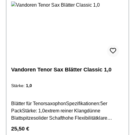
Vandoren Tenor Sax Blätter Classic 1,0
Stärke:
1,0
Blätter für TenorsaxophonSpezifikationen:5er
PackStärke: 1,0extrem reiner Klangdünne
Blattspitzesolider Schafthohe Flexibilitätklare
Artikulationvoller, dunkler Klang
Regulärer Preis:
25,50 €