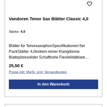
Vandoren Tenor Sax Blätter Classic 4,0
Stärke:
4,0
Blätter für TenorsaxophonSpezifikationen:5er
PackStärke: 4,0extrem reiner Klangdünne
Blattspitzesolider Schafthohe Flexibilitätklare
Artikulationvoller, dunkler Klang
Regulärer Preis:
25,50 €
Preise inkl. MwSt. zzgl. Versandkosten
In den Warenkorb