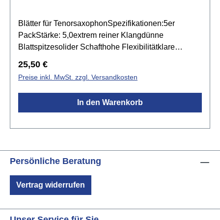
Blätter für TenorsaxophonSpezifikationen:5er
PackStärke: 5,0extrem reiner Klangdünne
Blattspitzesolider Schafthohe Flexibilitätklare
Artikulationvoller, dunkler Klang
Regulärer Preis:
25,50 €
Preise inkl. MwSt. zzgl. Versandkosten
In den Warenkorb
Persönliche Beratung
Vertrag widerrufen
Unser Service für Sie