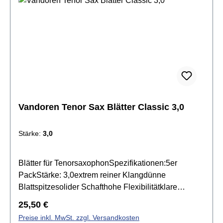
Vandoren Tenor Sax Blätter Classic 3,0
Stärke:
3,0
Blätter für TenorsaxophonSpezifikationen:5er
PackStärke: 3,0extrem reiner Klangdünne
Blattspitzesolider Schafthohe Flexibilitätklare
Artikulationvoller, dunkler Klang
Regulärer Preis:
25,50 €
Preise inkl. MwSt. zzgl. Versandkosten