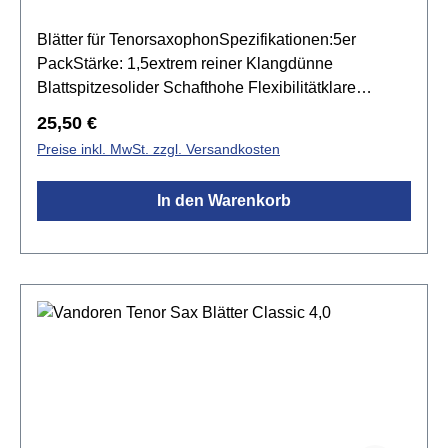
Blätter für TenorsaxophonSpezifikationen:5er
PackStärke: 1,5extrem reiner Klangdünne
Blattspitzesolider Schafthohe Flexibilitätklare
Artikulationvoller, dunkler Klang
Regulärer Preis:
25,50 €
Preise inkl. MwSt. zzgl. Versandkosten
In den Warenkorb