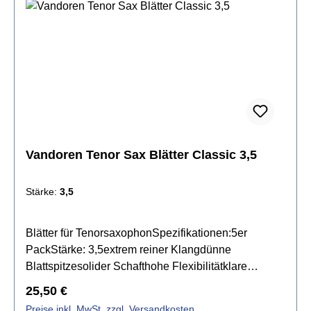
Vandoren Tenor Sax Blätter Classic 3,5
Stärke:
3,5
Blätter für TenorsaxophonSpezifikationen:5er
PackStärke: 3,5extrem reiner Klangdünne
Blattspitzesolider Schafthohe Flexibilitätklare
Artikulationvoller, dunkler Klang
Regulärer Preis:
25,50 €
Preise inkl. MwSt. zzgl. Versandkosten