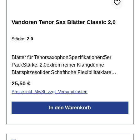
Vandoren Tenor Sax Blätter Classic 2,0
Stärke:
2,0
Blätter für TenorsaxophonSpezifikationen:5er
PackStärke: 2,0extrem reiner Klangdünne
Blattspitzesolider Schafthohe Flexibilitätklare
Artikulationvoller, dunkler Klang
Regulärer Preis:
25,50 €
Preise inkl. MwSt. zzgl. Versandkosten
In den Warenkorb