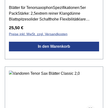
Blätter für TenorsaxophonSpezifikationen:5er
PackStärke: 2,5extrem reiner Klangdünne
Blattspitzesolider Schafthohe Flexibilitätklare
Artikulationvoller, dunkler Klang
Regulärer Preis:
25,50 €
Preise inkl. MwSt. zzgl. Versandkosten
In den Warenkorb