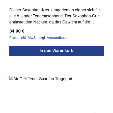
Dieser Saxophon-Kreuztrageriemen eignet sich für
alle Alt- oder Tenorsaxophone. Der Saxophon-Gurt
entlastet den Nacken, da das Gewicht auf die
Schultern verlagert wird.Spezifikationen:für Alt- oder
Regulärer Preis:
34,90 €
Tenor Saxophon geeignetGewebeband 50mm
Preise inkl. MwSt. zzgl. Versandkosten
breitläuft über beide SchulternKarabinerhaken aus
KunststoffglasfaserverstärktEinstellung der Länge ist
In den Warenkorb
möglichMade in GermanyGröße: S