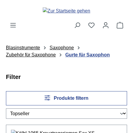
Zum Hauptinhalt springen
Ware
Blasinstrumente
Saxophone
Zubehör für Saxophone
Gurte für Saxophon
Filter
Produkte filtern