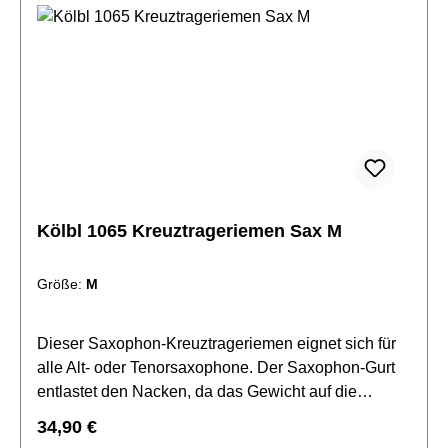
Neopren mit sehr weicher Air Cell PolsterungLeicht
verstellbarAnpassung an
TenorsaxophonLanglebiger Metallclip mit
Gummibeschichtung zum Schutz Ihres
InstrumentsGurtbreite: ca. 2,5 cmAir Cell
Auflagenbreite: ca. 6,5 cmvariable Länge von ca. 50
- 65 cm
Kölbl 1065 Kreuztrageriemen Sax M
Größe:
M
Dieser Saxophon-Kreuztrageriemen eignet sich für
alle Alt- oder Tenorsaxophone. Der Saxophon-Gurt
entlastet den Nacken, da das Gewicht auf die
Schultern verlagert wird.Spezifikationen:für Alt- oder
Regulärer Preis:
34,90 €
Tenor Saxophon geeignetGewebeband 50mm