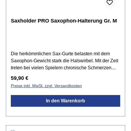
Saxholder PRO Saxophon-Halterung Gr. M
Die herkömmlichen Sax-Gurte belasten mit dem
Saxophon-Gewicht stark die Halswirbel. Mit der Zeit
treten bei vielen Spielern chronische Schmerzen
und sogar Wirbelschäden auf. SAXHOLDER-PRO
Regulärer Preis:
59,90 €
ist ein neuartiges, patentiertes Dreipunkt-Trage-
Preise inkl. MwSt. zzgl. Versandkosten
System: das gesamte Sax-Gewicht wird auf die
beide gepolsterten Schulter-Bügel übertragen und
In den Warenkorb
gleichzeitig mit der Bauch-Stütze
abgefangen.Spezifikationen:für Sopran-, Alt-, Tenor-
und Baritonsaxophonüberträgt das Sax-Gewicht
gleichmäßig auf die beiden Schulterkeine Belastung
der Halswirbelist mit einer Hand sekundenschnell zu