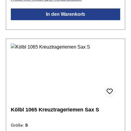
Gewicht des Instruments wird großflächig verteilt.
Der gummibeschichtete Metallclip ist langlebig und
In den Warenkorb
wird die Oberfläche des Instruments nicht zerkratzen
oder beschädigen. Darüber hinaus ist der Air Cell
Saxophonriemen leicht verstellbar und passt zu
jedem Alt-Saxophon.Spezifikationen:Elastisches
Neopren mit sehr weicher Air Cell PolsterungLeicht
verstellbarAnpassung an Alt- und
SopransaxophonLanglebiger Metallclip mit
Gummibeschichtung zum Schutz Ihres
InstrumentsGurtbreite: ca. 2,5 cmAir Cell
Auflagenbreite: ca. 4 cmvariable Länge von ca. 40 -
60 cm
Kölbl 1065 Kreuztrageriemen Sax S
Größe:
S