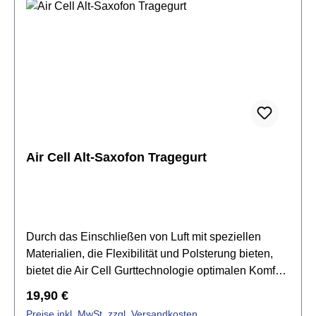
bedienenist platzsparend: zusammengelegt kleiner
als ein Blatt Papierist bequem im Sitzen und im
Stehen, verrutscht nichtsieht vorteilhaft aus, bei
Männern und bei FrauenBügelpolsterung aus TPE
(thermoplastisches Elastomer)ist leicht, wiegt nur
160gGröße: M
Air Cell Alt-Saxofon Tragegurt
Durch das Einschließen von Luft mit speziellen
Materialien, die Flexibilität und Polsterung bieten,
bietet die Air Cell Gurttechnologie optimalen Komfort
und dauerhafte Leistung. Hierdurch wird der Druck
Regulärer Preis:
19,90 €
auf Schulter oder Nacken absorbiert und das
Preise inkl. MwSt. zzgl. Versandkosten