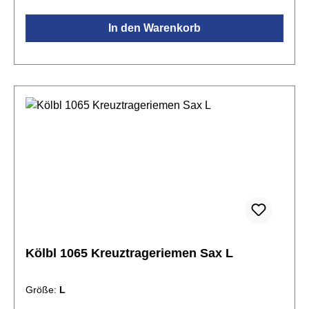
KunststoffglasfaserverstärktEinstellung der Länge ist
In den Warenkorb
möglichMade in GermanyGröße: XS
Kölbl 1065 Kreuztrageriemen Sax L
Größe:
L