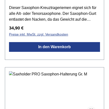
Dieser Saxophon-Kreuztrageriemen eignet sich für
alle Alt- oder Tenorsaxophone. Der Saxophon-Gurt
entlastet den Nacken, da das Gewicht auf die
Schultern verlagert wird.Spezifikationen:für Alt- oder
Regulärer Preis:
34,90 €
Tenor Saxophon geeignetGewebeband 50mm
Preise inkl. MwSt. zzgl. Versandkosten
breitläuft über beide SchulternKarabinerhaken aus
KunststoffglasfaserverstärktEinstellung der Länge ist
In den Warenkorb
möglichMade in GermanyGröße: L