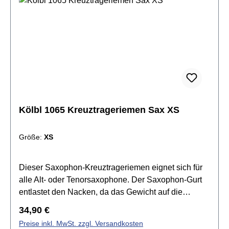
Kölbl 1065 Kreuztrageriemen Sax XS
Größe:
XS
Dieser Saxophon-Kreuztrageriemen eignet sich für
alle Alt- oder Tenorsaxophone. Der Saxophon-Gurt
entlastet den Nacken, da das Gewicht auf die
Schultern verlagert wird.Spezifikationen:für Alt- oder
Regulärer Preis:
34,90 €
Tenor Saxophon geeignetGewebeband 50mm
Preise inkl. MwSt. zzgl. Versandkosten
breitläuft über beide SchulternKarabinerhaken aus