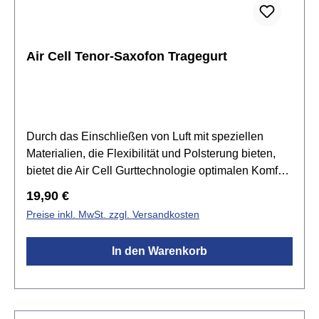
Air Cell Tenor-Saxofon Tragegurt
Durch das Einschließen von Luft mit speziellen
Materialien, die Flexibilität und Polsterung bieten,
bietet die Air Cell Gurttechnologie optimalen Komfort
und dauerhafte Leistung. Hierdurch wird der Druck
Regulärer Preis:
19,90 €
auf Schulter oder Nacken absorbiert und das
Preise inkl. MwSt. zzgl. Versandkosten
Gewicht des Instruments wird großflächig verteilt.
Der gummibeschichtete Metallclip ist langlebig und
In den Warenkorb
wird die Oberfläche des Instruments nicht zerkratzen
oder beschädigen. Darüber hinaus ist der Air Cell
Saxophonriemen leicht verstellbar und passt zu
jedem Tenor-Saxophon.Spezifikationen:Elastisches