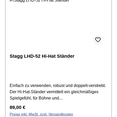
Stagg LHD-52 Hi-Hat Ständer
Einfach zu verwenden, robust und doppelt-verstrebt.
Der Hi-Hat-Ständer vermittelt ein gleichmäßiges
Spielgefühl, für Bühne und
Studio.Spezifikationen:Doppelt verstrebte Beine2-
Regulärer Preis:
89,00 €
teiliges Rohr Rohrdurchmesser: 25 mm / 22
Preise inkl. MwSt. zzgl. Versandkosten
mmPedalspannung justierbarGewicht: 3,45