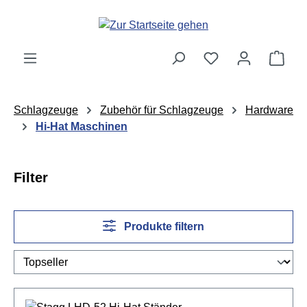
Zum Hauptinhalt springen
Ware
Schlagzeuge
Zubehör für Schlagzeuge
Hardware
Hi-Hat Maschinen
Filter
Produkte filtern