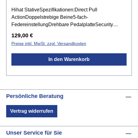
Hihat StativeSpezifikationen:Direct Pull
ActionDoppelstrebige Beine5-fach-
FedereinstellungDrehbare PedalplatteSecurity
ClutchFarbe: Black/Chrome
Regulärer Preis:
129,00 €
Preise inkl. MwSt. zzgl. Versandkosten
In den Warenkorb
Persönliche Beratung
Vertrag widerrufen
Unser Service für Sie