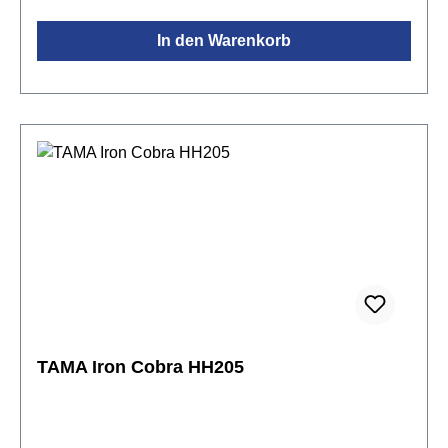
kgPerfekt für Bühne und StudioFinish: Verchromt
In den Warenkorb
TAMA Iron Cobra HH205