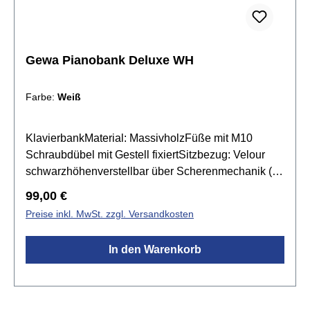
Gewa Pianobank Deluxe WH
Farbe:
Weiß
KlavierbankMaterial: MassivholzFüße mit M10
Schraubdübel mit Gestell fixiertSitzbezug: Velour
schwarzhöhenverstellbar über Scherenmechanik (
48 - 57 cm)Farbe: Weiß matt
Regulärer Preis:
99,00 €
Preise inkl. MwSt. zzgl. Versandkosten
In den Warenkorb