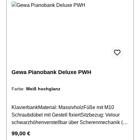
Gewa Pianobank Deluxe PWH
Farbe:
Weiß hochglanz
KlavierbankMaterial: MassivholzFüße mit M10
Schraubdübel mit Gestell fixiertSitzbezug: Velour
schwarzhöhenverstellbar über Scherenmechanik (
48 - 57 cm)Farbe: Weiß hochglanz
Regulärer Preis:
99,00 €