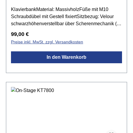
KlavierbankMaterial: MassivholzFüße mit M10
Schraubdübel mit Gestell fixiertSitzbezug: Velour
schwarzhöhenverstellbar über Scherenmechanik (
48 - 57 cm)Farbe: Rosenholz
Regulärer Preis:
99,00 €
Preise inkl. MwSt. zzgl. Versandkosten
In den Warenkorb