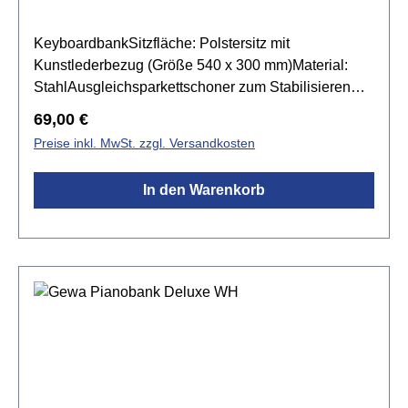
KeyboardbankSitzfläche: Polstersitz mit
Kunstlederbezug (Größe 540 x 300 mm)Material:
StahlAusgleichsparkettschoner zum Stabilisieren
der Keyboardbank auf unebenen Flächenleicht und
Regulärer Preis:
69,00 €
ganz flach zusammenlegbarHöhe: von 405 bis 600
Preise inkl. MwSt. zzgl. Versandkosten
mmGewicht: 4,88 kgHöhenverstellung:
SteckschraubeFarbe: schwarz
In den Warenkorb