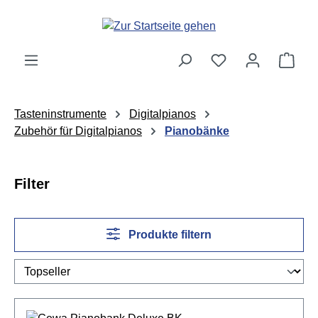
Zum Hauptinhalt springen
Ware
Tasteninstrumente
Digitalpianos
Zubehör für Digitalpianos
Pianobänke
Filter
Produkte filtern