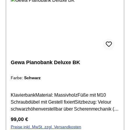
Gewa Pianobank Deluxe BK
Farbe:
Schwarz
KlavierbankMaterial: MassivholzFüße mit M10
Schraubdübel mit Gestell fixiertSitzbezug: Velour
schwarzhöhenverstellbar über Scherenmechanik (
48 - 57 cm)Farbe: Schwarz matt
Regulärer Preis:
99,00 €
Preise inkl. MwSt. zzgl. Versandkosten