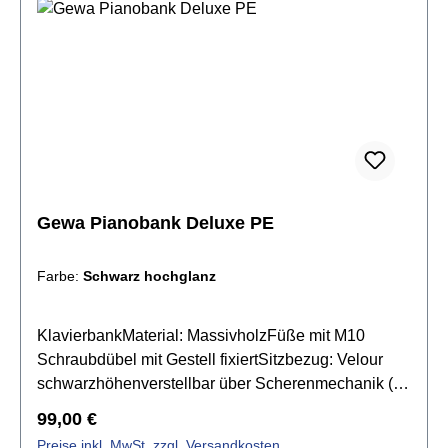
Gewa Pianobank Deluxe PE
Farbe:
Schwarz hochglanz
KlavierbankMaterial: MassivholzFüße mit M10
Schraubdübel mit Gestell fixiertSitzbezug: Velour
schwarzhöhenverstellbar über Scherenmechanik (
48 - 57 cm)Farbe: Schwarz hochglanz
Regulärer Preis:
99,00 €
Preise inkl. MwSt. zzgl. Versandkosten