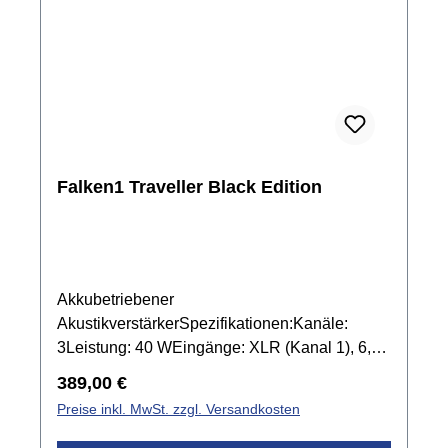
Falken1 Traveller Black Edition
Akkubetriebener
AkustikverstärkerSpezifikationen:Kanäle:
3Leistung: 40 WEingänge: XLR (Kanal 1), 6,3
mm Klinke (Kanal 2), 3,5 mm Klinke (Aux-
Regulärer Preis:
389,00 €
In)Klangregelung: 2x 3-Band EQ (Kanal 1+2),
Preise inkl. MwSt. zzgl. Versandkosten
2-Band EQ (Kanal 3)Effekte: ReverbBluetooth
StreamingAusgänge: 3,5 mm Klinke (Aux-