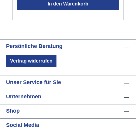
In den Warenkorb
Out)Bis zu 6 Stunden AkkubetriebFarbe:
schwarzGewicht: 5,1 kginkl. passender
Tragetasche und Ladekabel
Persönliche Beratung
Vertrag widerrufen
Unser Service für Sie
Unternehmen
Shop
Social Media