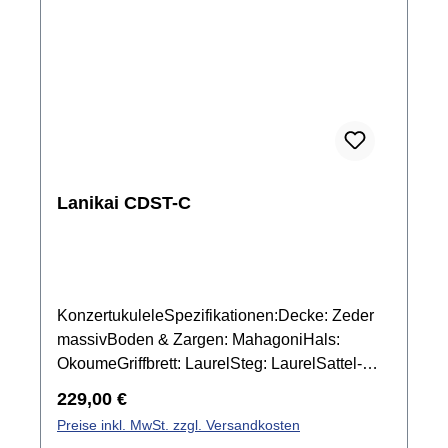
Lanikai CDST-C
KonzertukuleleSpezifikationen:Decke: Zeder
massivBoden & Zargen: MahagoniHals:
OkoumeGriffbrett: LaurelSteg: LaurelSattel-
und Stegeinlage: Graph Tech NuBone
Regulärer Preis:
229,00 €
XBBindings: EchtholzMensur: 378
Preise inkl. MwSt. zzgl. Versandkosten
mmSattelbreite: 37,4 mmMechanik: Grover