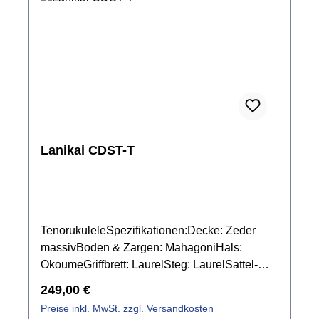
Lanikai CDST-T
TenorukuleleSpezifikationen:Decke: Zeder
massivBoden & Zargen: MahagoniHals:
OkoumeGriffbrett: LaurelSteg: LaurelSattel-
und Stegeinlage: Graph Tech NuBone
Regulärer Preis:
249,00 €
XBBindings: EchtholzMensur: 432
Preise inkl. MwSt. zzgl. Versandkosten
mmSattelbreite: 37,4 mmMechanik: Grover