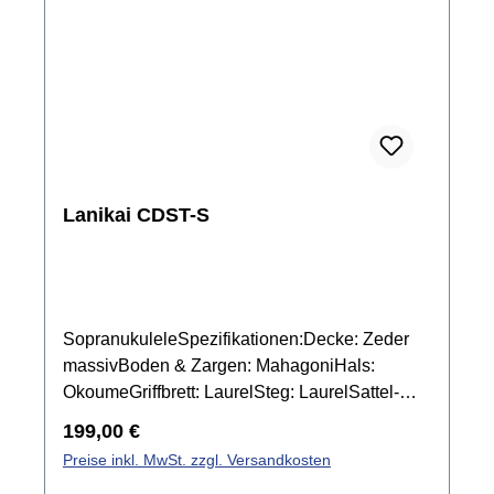
Lanikai CDST-S
SopranukuleleSpezifikationen:Decke: Zeder
massivBoden & Zargen: MahagoniHals:
OkoumeGriffbrett: LaurelSteg: LaurelSattel-
und Stegeinlage: Graph Tech NuBone
Regulärer Preis:
199,00 €
XBBindings: EchtholzMensur: 346
Preise inkl. MwSt. zzgl. Versandkosten
mmSattelbreite: 37,4 mmMechanik: Grover