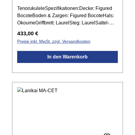
TenorukuleleSpezifikationen:Decke: Figured
BocoteBoden & Zargen: Figured BocoteHals:
OkoumeGriffbrett: LaurelSteg: LaurelSattel-
und Stegeinlage: Graph Tech NuBone
Regulärer Preis:
433,00 €
XBBindings: EchtholzMensur: 432
Preise inkl. MwSt. zzgl. Versandkosten
mmSattelbreite: 37,4 mmPreamp: Lanikai
Active Vol and ToneMechanik: Chrom
In den Warenkorb
offenFarbe: Natur mattinkl. Gigbag