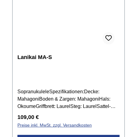
Lanikai MA-S
SopranukuleleSpezifikationen:Decke:
MahagoniBoden & Zargen: MahagoniHals:
OkoumeGriffbrett: LaurelSteg: LaurelSattel-
und Stegeinlage: Graph Tech NuBone
Regulärer Preis:
109,00 €
XBBindings: KunststoffMensur: 346
Preise inkl. MwSt. zzgl. Versandkosten
mmSattelbreite: 37,4 mmMechanik: Chrom
offenFarbe: Natur mattinkl. Gigbag