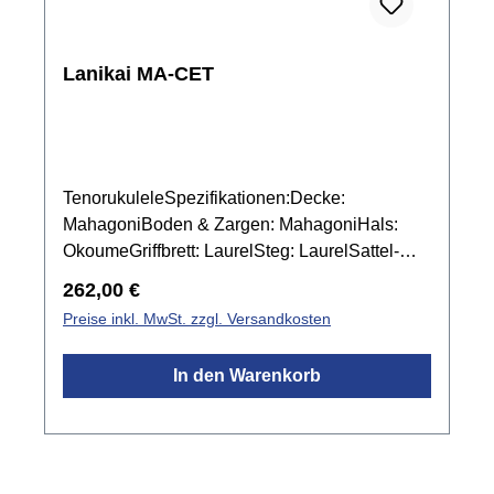
Lanikai MA-CET
TenorukuleleSpezifikationen:Decke:
MahagoniBoden & Zargen: MahagoniHals:
OkoumeGriffbrett: LaurelSteg: LaurelSattel-
und Stegeinlage: Graph Tech NuBone
Regulärer Preis:
262,00 €
XBBindings: KunststoffMensur: 432
Preise inkl. MwSt. zzgl. Versandkosten
mmSattelbreite: 37,4 mmPreamp: Fishman
Kula mit integriertem StimmgerätMechanik:
In den Warenkorb
Chrom offenFarbe: Natur mattinkl. Gigbag