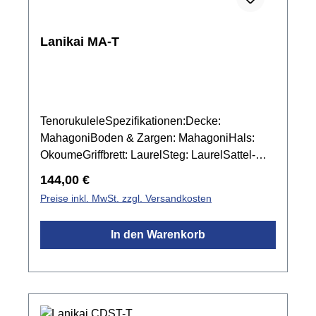
Lanikai MA-T
TenorukuleleSpezifikationen:Decke:
MahagoniBoden & Zargen: MahagoniHals:
OkoumeGriffbrett: LaurelSteg: LaurelSattel-
und Stegeinlage: Graph Tech NuBone
Regulärer Preis:
144,00 €
XBBindings: KunststoffMensur: 432
Preise inkl. MwSt. zzgl. Versandkosten
mmSattelbreite: 37,4 mmMechanik: Chrom
offenFarbe: Natur mattinkl. Gigbag
In den Warenkorb