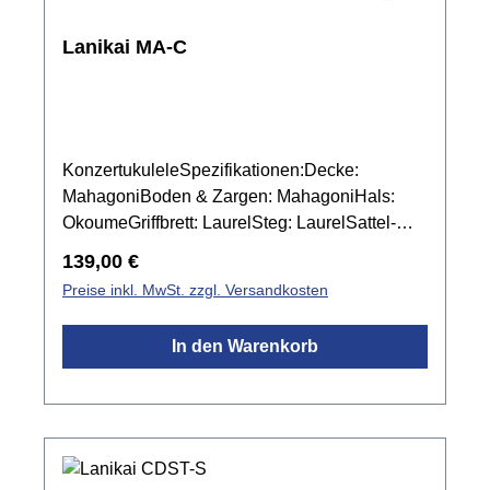
Lanikai MA-C
KonzertukuleleSpezifikationen:Decke:
MahagoniBoden & Zargen: MahagoniHals:
OkoumeGriffbrett: LaurelSteg: LaurelSattel-
und Stegeinlage: Graph Tech NuBone
Regulärer Preis:
139,00 €
XBBindings: KunststoffMensur: 378
Preise inkl. MwSt. zzgl. Versandkosten
mmSattelbreite: 37,4 mmMechanik: Chrom
offenFarbe: Natur mattinkl. Gigbag
In den Warenkorb