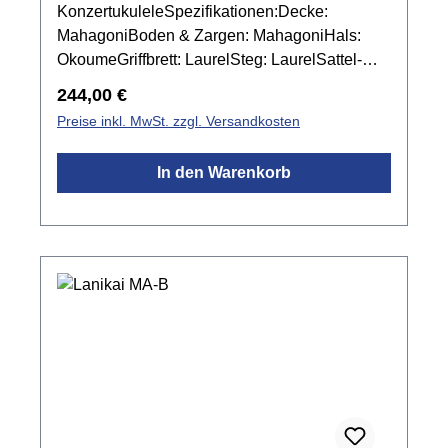
KonzertukuleleSpezifikationen:Decke:
MahagoniBoden & Zargen: MahagoniHals:
OkoumeGriffbrett: LaurelSteg: LaurelSattel-
und Stegeinlage: NuBoneBindings:
Regulärer Preis:
244,00 €
KunststoffMensur: 378 mmSattelbreite: 37,4
Preise inkl. MwSt. zzgl. Versandkosten
mmPickup: Fishman KulaMechanik:
ChromFarbe: Natur mattinkl. Gigbag
In den Warenkorb