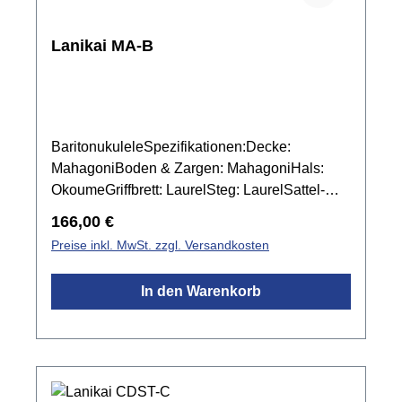
Lanikai MA-B
BaritonukuleleSpezifikationen:Decke:
MahagoniBoden & Zargen: MahagoniHals:
OkoumeGriffbrett: LaurelSteg: LaurelSattel-
und Stegeinlage: Graph Tech NuBone
Regulärer Preis:
166,00 €
XBBindings: KunststoffMensur: 514
Preise inkl. MwSt. zzgl. Versandkosten
mmSattelbreite: 38,8 mmMechanik: Chrom
offenFarbe: Natur mattinkl. Gigbag
In den Warenkorb