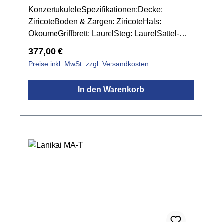
KonzertukuleleSpezifikationen:Decke:
ZiricoteBoden & Zargen: ZiricoteHals:
OkoumeGriffbrett: LaurelSteg: LaurelSattel-
und Stegeinlage: NuBoneBindings:
Regulärer Preis:
377,00 €
KunststoffMensur: 378 mmSattelbreite: 37,4
Preise inkl. MwSt. zzgl. Versandkosten
mmPickup: Fishman KulaMechanik:
ChromFarbe: Natur mattinkl. Gigbag
In den Warenkorb