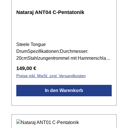
Nataraj ANT04 C-Pentatonik
Steele Tongue
DrumSpezifikationen:Durchmesser:
20cmStahlzungentrommel mit Hammerschlag
Lackierunginkl. Tragetasche und 1 Paar
Regulärer Preis:
149,00 €
SchlägelC Dur Pentatonik, 440 Hz: C, D, E, G,
Preise inkl. MwSt. zzgl. Versandkosten
A, C, D, Ein Indien ist diese Stimmung als
Raga Bhopali bekanntfroher, glockenartiger
In den Warenkorb
KlangBeliebte, sonnige Stimmung, die Freude
erwecktleicht spielbar mit Händen oder
SchlägelnMade in IndienFarbe: orange