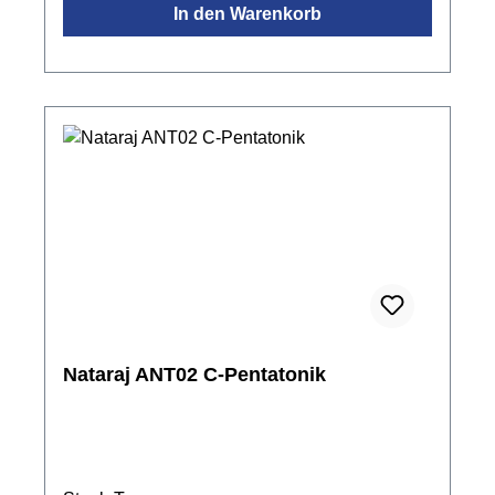
In den Warenkorb
KlangBeliebte, sonnige Stimmung, die Freude
erwecktleicht spielbar mit Händen oder
SchlägelnMade in IndienFarbe: orange
Nataraj ANT02 C-Pentatonik