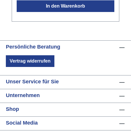
Raga Bhopali bekanntfroher, glockenartiger
In den Warenkorb
KlangBeliebte, sonnige Stimmung, die Freude
erwecktleicht spielbar mit Händen oder
SchlägelnMade in IndienFarbe: blau
Persönliche Beratung
Vertrag widerrufen
Unser Service für Sie
Unternehmen
Shop
Social Media