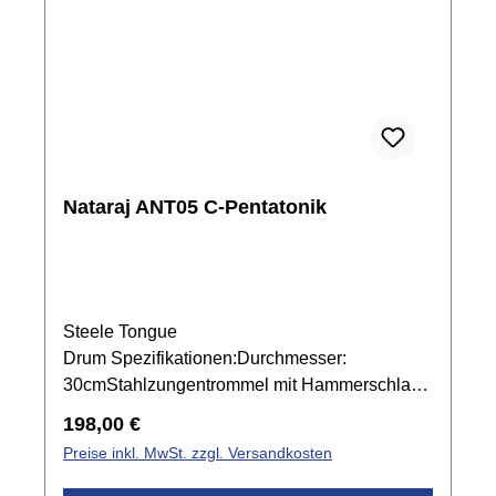
Nataraj ANT05 C-Pentatonik
Steele Tongue
Drum Spezifikationen:Durchmesser:
30cmStahlzungentrommel mit Hammerschlag
Lackierunginkl. Tragetasche und 1 Paar
Regulärer Preis:
198,00 €
SchlägelC Dur Pentatonik, 440 Hz: C, D, E, G,
Preise inkl. MwSt. zzgl. Versandkosten
A, C, D, Ein Indien ist diese Stimmung als
Raga Bhopali bekanntfroher, glockenartiger