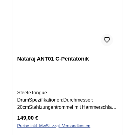
Nataraj ANT01 C-Pentatonik
SteeleTongue
DrumSpezifikationen:Durchmesser:
20cmStahlzungentrommel mit Hammerschlag
Lackierunginkl. Tragetasche und 1 Paar
Regulärer Preis:
149,00 €
SchlägelC Dur Pentatonik, 440 Hz: C, D, E, G,
Preise inkl. MwSt. zzgl. Versandkosten
A, C, D, Ein Indien ist diese Stimmung als