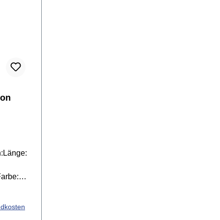
bon
n:Länge:
Farbe:
lGewicht:
ndkosten