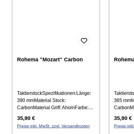
Rohema "Mozart" Carbon
Rohema
TaktierstockSpezifikationen:Länge:
Taktierst
390 mmMaterial Stock:
365 mmMa
CarbonMaterial Griff: AhornFarbe:
CarbonMat
Weiß lackiertGriffform: OvalGewicht:
Weiß lack
Regulärer Preis:
Reguläre
35,90 €
35,90 €
14 gArtikel: 61524
18 gArtik
Preise inkl. MwSt. zzgl. Versandkosten
Preise ink