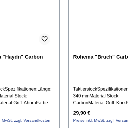
 "Haydn" Carbon
Rohema "Bruch" Car
ockSpezifikationen:Länge:
TaktierstockSpezifikatione
terial Stock:
340 mmMaterial Stock:
erial Griff: AhornFarbe:
CarbonMaterial Griff: Kork
iertGriffform: OvalGewicht:
Weiß lackiertGriffform: Ova
r Preis:
Regulärer Preis:
29,90 €
el: 61510
15 gArtikel: 61523
l. MwSt. zzgl. Versandkosten
Preise inkl. MwSt. zzgl. Versa