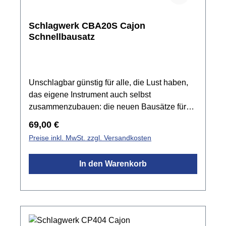
Schlagwerk CBA20S Cajon
Schnellbausatz
Unschlagbar günstig für alle, die Lust haben,
das eigene Instrument auch selbst
zusammenzubauen: die neuen Bausätze für
Cajons in den Höhen 45 cm oder 50 cm. Dank
Regulärer Preis:
69,00 €
der neu gestalteten und präzise vorgefertigten
Preise inkl. MwSt. zzgl. Versandkosten
Teile sowie mitgelieferten Spanngurten und
Expressleim geht’s jetzt noch schneller.
In den Warenkorb
Leichtes Spiel für coolen
Sound!Spezifikationen: günstig für alle, die
Lust haben, das eigene Instrument auch selbst
zusammenzubauenSchlagfläche: BirkeKorpus:
SPL2 x Snare-Element mit insgesamt 40