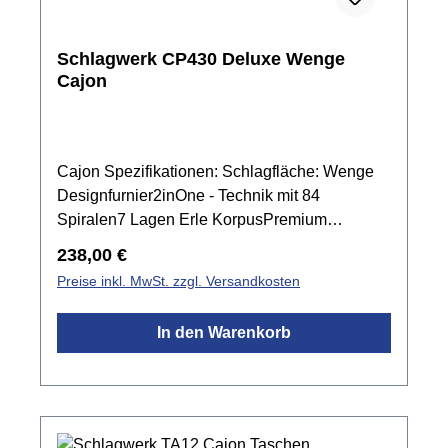
Schlagwerk CP430 Deluxe Wenge
Cajon
Cajon Spezifikationen: Schlagfläche: Wenge
Designfurnier2inOne - Technik mit 84
Spiralen7 Lagen Erle KorpusPremium
Komponenten für besten Klangperfekte
Regulärer Preis:
238,00 €
Bass/Snare-Trennungsatter Snaresoundca. 30
Preise inkl. MwSt. zzgl. Versandkosten
x 30 x 50 cmmade in Germany mit
innenliegendem Cajon Muffle Pad
In den Warenkorb