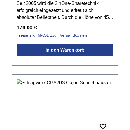
Seit 2005 wird die 2inOne-Snaretechnik
erfolgreich eingesetzt und erfreut sich
absoluter Beliebtheit. Durch die Höhe von 45
cm ist das Medium-Modell für viele Musiker die
Regulärer Preis:
179,00 €
komfortablere Wahl ohne Soundkompromisse
Preise inkl. MwSt. zzgl. Versandkosten
machen zu müssen.Spezifikationen: Ideal für
Jugendliche und kleinere
In den Warenkorb
PersonenSchlagfläche: Buche2inOne-Technik
mit 40 SpiralenSnaretraverse ist abnehmbar8
Lagen Birke Korpusrutschfeste Sitzflächeca.
30 x 30 x 45 cmmade in Germany Black
Edition