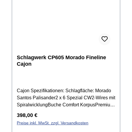
Schlagwerk CP605 Morado Fineline
Cajon
Cajon Spezifikationen: Schlagfläche: Morado
Santos Palisander2 x 6 Spezial CW2-Wires mit
SpiralwicklungBuche Comfort KorpusPremium
Komponenten für besten Klangkomfortables
Regulärer Preis:
398,00 €
Spielvergnügen durch weiche
Preise inkl. MwSt. zzgl. Versandkosten
Rundungenunglaublich feinfühlige