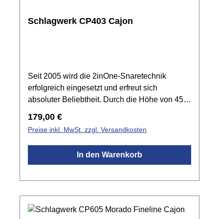
Schlagwerk CP403 Cajon
Seit 2005 wird die 2inOne-Snaretechnik
erfolgreich eingesetzt und erfreut sich
absoluter Beliebtheit. Durch die Höhe von 45
cm ist das Medium-Modell für viele Musiker die
Regulärer Preis:
179,00 €
komfortablere Wahl ohne Soundkompromisse
Preise inkl. MwSt. zzgl. Versandkosten
machen zu müssen. Spezifikationen: Ideal für
Jugendliche und kleinere
In den Warenkorb
PersonenSchlagfläche: Buche2inOne-Technik
mit 40 SpiralenSnaretraverse ist abnehmbar8
Lagen Birke Korpusrutschfeste Sitzflächeca.
30 x 30 x 45 cmmade in Germany