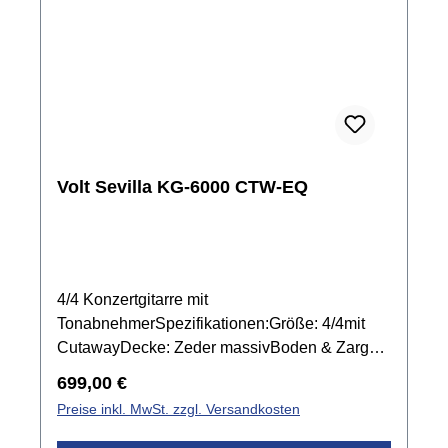
Volt Sevilla KG-6000 CTW-EQ
4/4 Konzertgitarre mit
TonabnehmerSpezifikationen:Größe: 4/4mit
CutawayDecke: Zeder massivBoden & Zargen:
NussbaumHals: MahagoniGriffbrett:
Regulärer Preis:
699,00 €
PalisanderSteg: PalisanderSattel- &
Preise inkl. MwSt. zzgl. Versandkosten
Stegeinlage: KunststoffBindings:
EchtholzMensur: 650 mmSattelbreite: 50