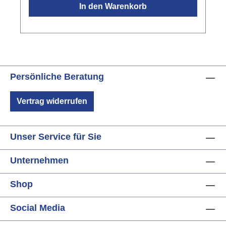
In den Warenkorb
mmMechanik: vergoldetTonabnehmer:
Fishman Sonicore Classic mit integriertem
TunerFarbe: Natur matt
Persönliche Beratung
Vertrag widerrufen
Unser Service für Sie
Unternehmen
Shop
Social Media