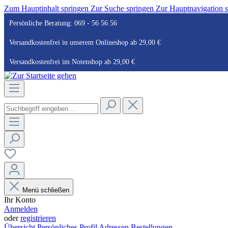
Zum Hauptinhalt springen
Zur Suche springen
Zur Hauptnavigation 
Persönliche Beratung: 069 - 56 56 56
Versandkostenfrei in unserem Onlineshop ab 29,00 €
Versandkostenfrei im Notenshop ab 29,00 €
Menü schließen
Ihr Konto
Anmelden
oder
registrieren
Übersicht
Persönliches Profil
Adressen
Bestellungen