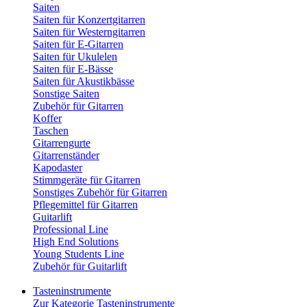
Saiten
Saiten für Konzertgitarren
Saiten für Westerngitarren
Saiten für E-Gitarren
Saiten für Ukulelen
Saiten für E-Bässe
Saiten für Akustikbässe
Sonstige Saiten
Zubehör für Gitarren
Koffer
Taschen
Gitarrengurte
Gitarrenständer
Kapodaster
Stimmgeräte für Gitarren
Sonstiges Zubehör für Gitarren
Pflegemittel für Gitarren
Guitarlift
Professional Line
High End Solutions
Young Students Line
Zubehör für Guitarlift
Tasteninstrumente
Zur Kategorie Tasteninstrumente