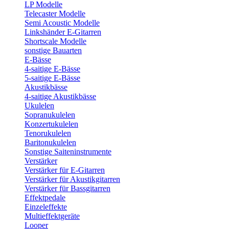
LP Modelle
Telecaster Modelle
Semi Acoustic Modelle
Linkshänder E-Gitarren
Shortscale Modelle
sonstige Bauarten
E-Bässe
4-saitige E-Bässe
5-saitige E-Bässe
Akustikbässe
4-saitige Akustikbässe
Ukulelen
Sopranukulelen
Konzertukulelen
Tenorukulelen
Baritonukulelen
Sonstige Saiteninstrumente
Verstärker
Verstärker für E-Gitarren
Verstärker für Akustikgitarren
Verstärker für Bassgitarren
Effektpedale
Einzeleffekte
Multieffektgeräte
Looper