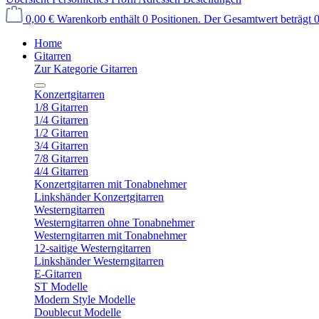
0,00 €
Warenkorb enthält 0 Positionen. Der Gesamtwert beträgt 0
Home
Gitarren
Zur Kategorie Gitarren
Konzertgitarren
1/8 Gitarren
1/4 Gitarren
1/2 Gitarren
3/4 Gitarren
7/8 Gitarren
4/4 Gitarren
Konzertgitarren mit Tonabnehmer
Linkshänder Konzertgitarren
Westerngitarren
Westerngitarren ohne Tonabnehmer
Westerngitarren mit Tonabnehmer
12-saitige Westerngitarren
Linkshänder Westerngitarren
E-Gitarren
ST Modelle
Modern Style Modelle
Doublecut Modelle