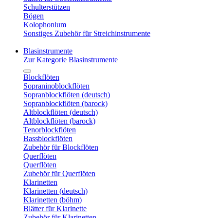
Schulterstützen
Bögen
Kolophonium
Sonstiges Zubehör für Streichinstrumente
Blasinstrumente
Zur Kategorie Blasinstrumente
Blockflöten
Sopraninoblockflöten
Sopranblockflöten (deutsch)
Sopranblockflöten (barock)
Altblockflöten (deutsch)
Altblockflöten (barock)
Tenorblockflöten
Bassblockflöten
Zubehör für Blockflöten
Querflöten
Querflöten
Zubehör für Querflöten
Klarinetten
Klarinetten (deutsch)
Klarinetten (böhm)
Blätter für Klarinette
Zubehör für Klarinetten