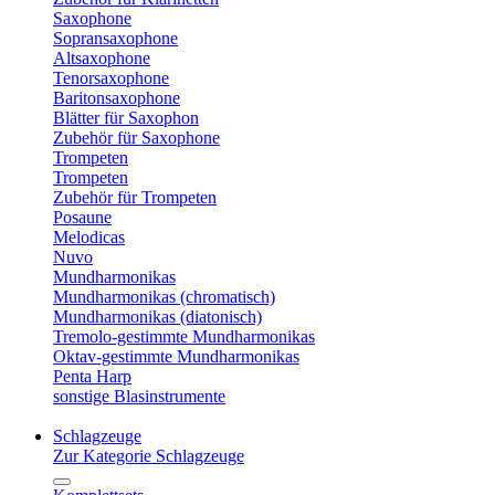
Saxophone
Sopransaxophone
Altsaxophone
Tenorsaxophone
Baritonsaxophone
Blätter für Saxophon
Zubehör für Saxophone
Trompeten
Trompeten
Zubehör für Trompeten
Posaune
Melodicas
Nuvo
Mundharmonikas
Mundharmonikas (chromatisch)
Mundharmonikas (diatonisch)
Tremolo-gestimmte Mundharmonikas
Oktav-gestimmte Mundharmonikas
Penta Harp
sonstige Blasinstrumente
Schlagzeuge
Zur Kategorie Schlagzeuge