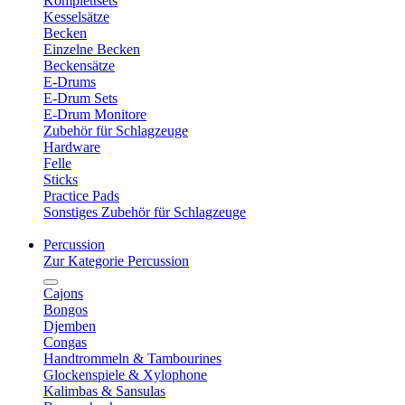
Komplettsets
Kesselsätze
Becken
Einzelne Becken
Beckensätze
E-Drums
E-Drum Sets
E-Drum Monitore
Zubehör für Schlagzeuge
Hardware
Felle
Sticks
Practice Pads
Sonstiges Zubehör für Schlagzeuge
Percussion
Zur Kategorie Percussion
Cajons
Bongos
Djemben
Congas
Handtrommeln & Tambourines
Glockenspiele & Xylophone
Kalimbas & Sansulas