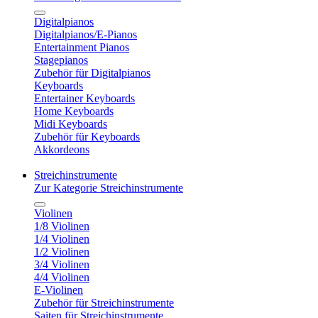
Digitalpianos
Digitalpianos/E-Pianos
Entertainment Pianos
Stagepianos
Zubehör für Digitalpianos
Keyboards
Entertainer Keyboards
Home Keyboards
Midi Keyboards
Zubehör für Keyboards
Akkordeons
Streichinstrumente
Zur Kategorie Streichinstrumente
Violinen
1/8 Violinen
1/4 Violinen
1/2 Violinen
3/4 Violinen
4/4 Violinen
E-Violinen
Zubehör für Streichinstrumente
Saiten für Streichinstrumente