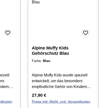
Alpine Muffy Kids
Gehörschutz Blau
Farbe:
Blau
eziell
Alpine Muffy Kids wurde speziell
ers
entwickelt, um das besonders
ndern
empfindliche Gehör von Kindern
vor
zwischen 5 und 16 Jahren vor
Regulärer Preis:
27,90 €
u
schädlichen Geräuschen zu
ndkosten
Preise inkl. MwSt. zzgl. Versandkosten
schützer
schützen. Die Kapselgehörschützer