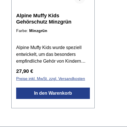
zertifiziertKomfortables Stirnband
weichen M
mit weichem Futter aus
BoxFarbe
Alpine Muffy Kids
hautfreundlichem
Gehörschutz Minzgrün
MaterialSeidenweiches,
Farbe:
Minzgrün
verstellbares
KopfbandzusammenklappbarLeicht
zu reinigende
Alpine Muffy Kids wurde speziell
Oberflächeempfohlenes Alter: 5 - 14
entwickelt, um das besonders
JahreFarbe: Olivgrün
empfindliche Gehör von Kindern
zwischen 5 und 16 Jahren vor
Regulärer Preis:
27,90 €
schädlichen Geräuschen zu
Preise inkl. MwSt. zzgl. Versandkosten
schützen. Die Kapselgehörschützer
können in lauten Umgebungen wie
In den Warenkorb
Partys, Paraden, Feuerwerken,
Konzerten sowie Auto- und
Motorradrennen verwendet werden.
Der kleine Ohrenschützer speziell
für Kinder bietet auch