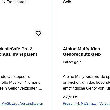
MusicSafe Pro 2
Alpine Muffy Kids
hutz Transparent
Gehörschutz Gelb
Farbe:
gelb
nde Ohrstöpsel für
Alpine Muffy Kids wurde sp
nelle Musiker. Niemand
entwickelt, um das besond
sein Gehör verzichten,
empfindliche Gehör von Ki
ade Musiker und
zwischen 5 und 16 Jahren 
r Preis:
Regulärer Preis:
27,90 €
bhaber gehen besonders
schädlichen Geräuschen z
l. MwSt. zzgl. Versandkosten
Preise inkl. MwSt. zzgl. Versa
g mit diesem Sinnesorgan
schützen. Die Kapselgehör