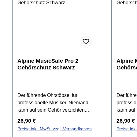
Alpine MusicSafe Pro 2
Alpine 
Gehörschutz Schwarz
Gehörsc
Der führende Ohrstöpsel für
Der führe
professionelle Musiker. Niemand
professio
kann auf sein Gehör verzichten,
kann auf 
aber gerade Musiker und
aber ger
Regulärer Preis:
Reguläre
26,90 €
26,90 €
Musikliebhaber gehen besonders
Musiklie
Preise inkl. MwSt. zzgl. Versandkosten
Preise ink
sorgfältig mit diesem Sinnesorgan
sorgfälti