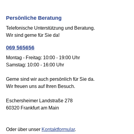
Schalldämpfung zur Verbesserung
der Konzentration, zum Beispiel in
der Schule. Das Stirnband ist
Persönliche Beratung
größenverstellbar und weich
Telefonische Unterstützung und Beratung.
gefüttert.Spezifikationen:Dämmung
Wir sind gerne für Sie da!
ca. 25 dBSchützt vor schädlichem
LärmCE- und ANSI
069 565656
zertifiziertKomfortables Stirnband
Montag - Freitag: 10:00 - 19:00 Uhr
mit weichem Futter aus
Samstag: 10:00 - 16:00 Uhr
hautfreundlichem
MaterialSeidenweiches,
Gerne sind wir auch persönlich für Sie da.
verstellbares
Wir freuen uns auf Ihren Besuch.
KopfbandzusammenklappbarLeicht
zu reinigende
Eschersheimer Landstraße 278
Oberflächeempfohlenes Alter: 5 - 14
60320 Frankfurt am Main
JahreFarbe: Minzgrün
Oder über unser
Kontaktformular
.